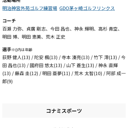
活動場所
明治神宮外苑ゴルフ練習場
GDO茅ヶ崎ゴルフリンクス
コーチ
百瀬 力弥、貞廣 剛志、今田 昌也、神永 輝明、高杉 青空、
明田 博、明田 恵美、荒木 正史
選手
※()内は年齢
荻野 健人(13) / 陀安 楓(13) / 寺本 湊亮(13) / 竹下 澪(13) / 今
田 昌也(13) / 國府田 悠太(13) / 山下 蒼生(13) / 神永 直輝
(13) / 藤森 圭(12) / 明田 亜夢(11) / 荒木 太智(10) / 阿部 成一
郎(9)
コナミスポーツ