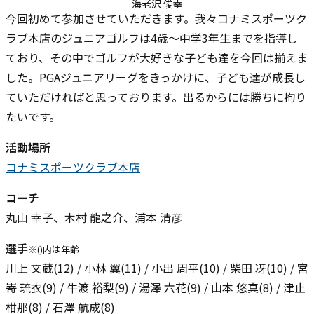
海老沢 俊幸
今回初めて参加させていただきます。我々コナミスポーツク
ラブ本店のジュニアゴルフは4歳～中学3年生までを指導し
ており、その中でゴルフが大好きな子ども達を今回は揃えま
した。PGAジュニアリーグをきっかけに、子ども達が成長し
ていただければと思っております。出るからには勝ちに拘り
たいです。
活動場所
コナミスポーツクラブ本店
コーチ
丸山 幸子、木村 龍之介、浦本 清彦
選手
※()内は年齢
川上 文蔵(12) / 小林 翼(11) / 小出 周平(10) / 柴田 冴(10) / 宮
嵜 琉衣(9) / 牛渡 裕梨(9) / 湯澤 六花(9) / 山本 悠真(8) / 津止
柑那(8) / 石澤 航成(8)