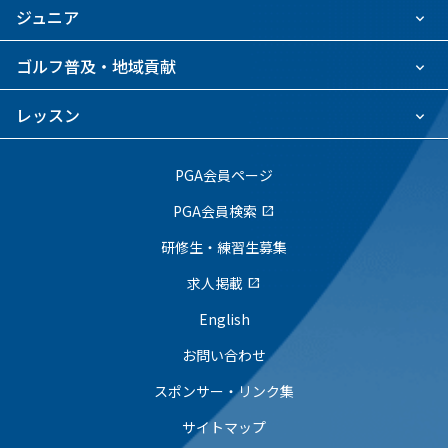
ジュニア
ゴルフ普及・地域貢献
レッスン
PGA会員ページ
PGA会員検索
open_in_new
研修生・練習生募集
求人掲載
open_in_new
English
お問い合わせ
スポンサー・リンク集
サイトマップ