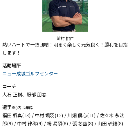
前村 裕仁
熱いハートで一致団結！明るく楽しく元気良く！勝利を目指
します！
活動場所
ニュー成城ゴルフセンター
コーチ
大石 正樹、服部 朋春
選手
※()内は年齢
福田 楓真(13) / 中村 颯羽(12) / 川畑 優心(11) / 佐々木 永汰
郎(9) / 中村 律稀(9) / 楊 易碩(8) / 張 芯蕾(8) / 山田 琉維(8)