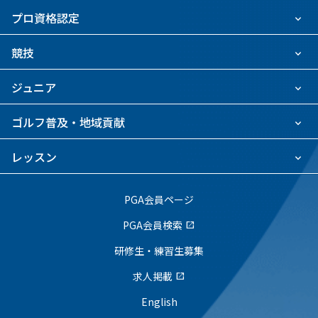
プロ資格認定
競技
ジュニア
ゴルフ普及・地域貢献
レッスン
PGA会員ページ
PGA会員検索
open_in_new
研修生・練習生募集
求人掲載
open_in_new
English