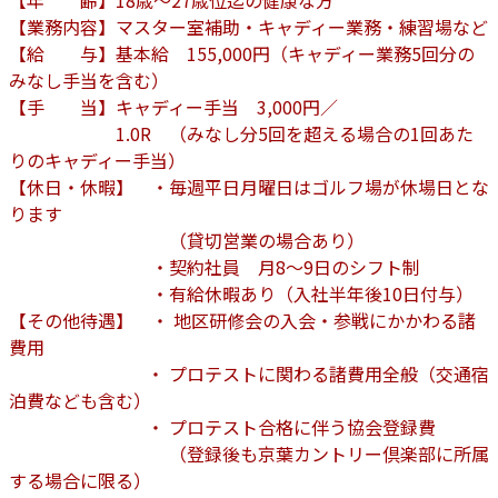
【年 齢】18歳～27歳位迄の健康な方
【業務内容】マスター室補助・キャディー業務・練習場など
【給 与】基本給 155,000円（キャディー業務5回分の
みなし手当を含む）
【手 当】キャディー手当 3,000円／
1.0R （みなし分5回を超える場合の1回あた
りのキャディー手当）
【休日・休暇】 ・毎週平日月曜日はゴルフ場が休場日とな
ります
（貸切営業の場合あり）
・契約社員 月8～9日のシフト制
・有給休暇あり（入社半年後10日付与）
【その他待遇】 ・ 地区研修会の入会・参戦にかかわる諸
費用
・ プロテストに関わる諸費用全般（交通宿
泊費なども含む）
・ プロテスト合格に伴う協会登録費
（登録後も京葉カントリー倶楽部に所属
する場合に限る）