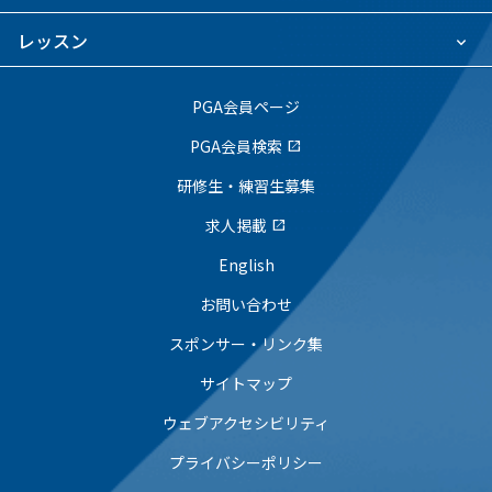
レッスン
PGA会員ページ
PGA会員検索
open_in_new
研修生・練習生募集
求人掲載
open_in_new
English
お問い合わせ
スポンサー・リンク集
サイトマップ
ウェブアクセシビリティ
プライバシーポリシー