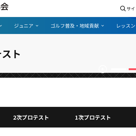
サイ
ジュニア
ゴルフ普及・地域貢献
レッスン
弟は同時合格を達成！夢はツアー
テスト
arrow_circle_left
2次プロテスト
1次プロテスト