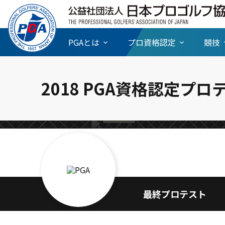
PGAとは
プロ資格認定
競技
ティーチン
＜FR＞奥田兄
2018 PGA資格認定プロ
続きを読む
競技情報
最終プロテスト