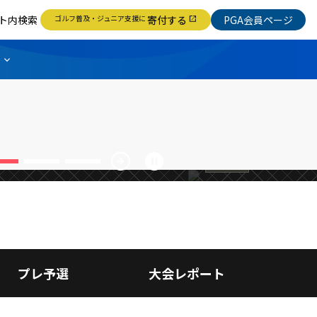
ト内検索
ゴルフ普及・ジュニア支援に
寄付する
PGA会員ページ
open_in_new
で優勝争い
＜FR＞北
の座を奪
arrow_circle_right
pause_circle
競技情報
プレ予選
大会レポート