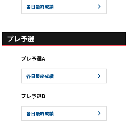
各日最終成績
プレ予選
プレ予選A
各日最終成績
プレ予選B
各日最終成績