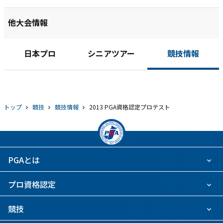
他大会情報
日本プロ
シニアツアー
競技情報
トップ
競技
競技情報
2013 PGA資格認定プロテスト
PGAとは
プロ資格認定
競技