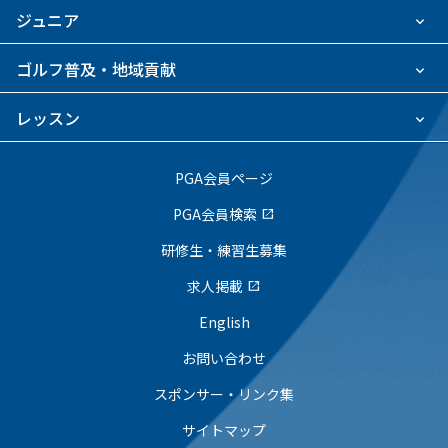
ジュニア
ゴルフ普及・地域貢献
レッスン
PGA会員ページ
PGA会員検索
open_in_new
研修生・練習生募集
求人掲載
open_in_new
English
お問い合わせ
スポンサー・リンク集
サイトマップ