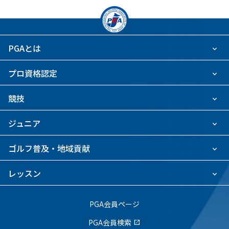
PGAとは
プロ資格認定
競技
ジュニア
ゴルフ普及・地域貢献
レッスン
PGA会員ページ
PGA会員検索
open_in_new