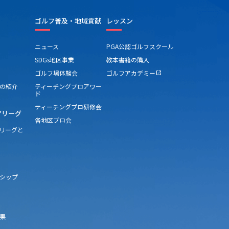
ゴルフ普及・地域貢献
レッスン
ニュース
PGA公認ゴルフスクール
SDGs地区事業
教本書籍の購入
ゴルフ場体験会
ゴルフアカデミー
open_in_new
の紹介
ティーチングプロアワー
ド
ティーチングプロ研修会
アリーグ
各地区プロ会
アリーグと
シップ
果