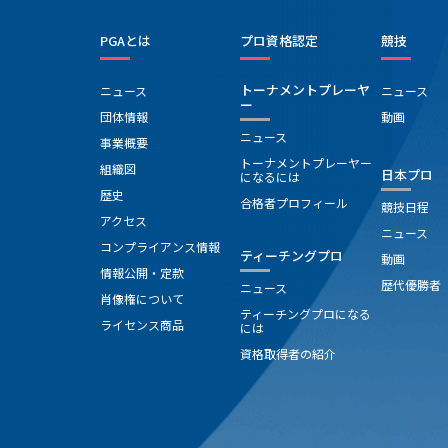
PGAとは
プロ資格認定
競技
トーナメントプレーヤ
ニュース
ニュース
ー
団体情報
動画
ニュース
事業概要
トーナメントプレーヤー
組織図
日本プロ
になるには
歴史
合格者プロフィール
競技日程
アクセス
ニュース
コンプライアンス情報
ティーチングプロ
動画
情報公開・定款
歴代優勝者
ニュース
肖像権について
ティーチングプロになる
ライセンス商品
には
資格取得者の紹介