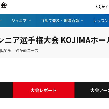
サイ
ジュニア
ゴルフ普及・地域貢献
レッスン
ニア選手権大会 KOJIMAホ
倶楽部 鈴が峰コース
大会レポート
大会アー