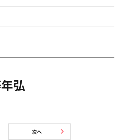
藤年弘
次へ