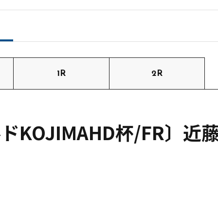
1R
2R
KOJIMAHD杯/FR〕近