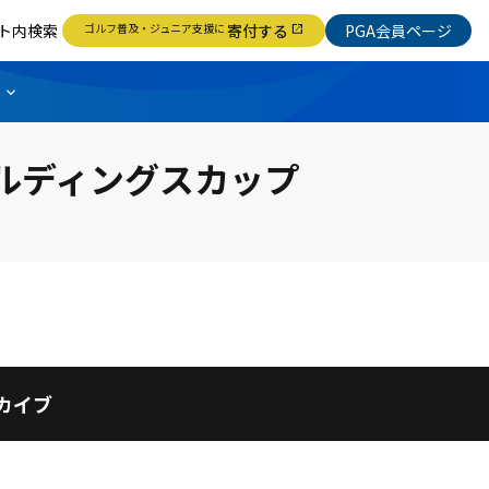
ト内検索
ゴルフ普及・ジュニア支援に
寄付する
PGA会員ページ
open_in_new
ールディングスカップ
カイブ