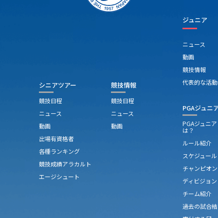
ジュニア
ニュース
動画
競技情報
代表的な活動
シニアツアー
競技情報
競技日程
競技日程
PGAジュニ
ニュース
ニュース
PGAジュニ
動画
動画
は？
出場有資格者
ルール紹介
各種ランキング
スケジュール
競技成績アラカルト
チャンピオン
エージシュート
ディビジョン
チーム紹介
過去の試合結