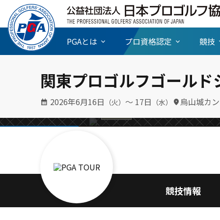
PGAとは
プロ資格認定
競技
の精神 69
【関東GG/FR
関東プロゴルフゴールド
ルーキー鈴木亨
2026年6月16日
〜 17日
烏山城カン
（火）
（水）
競技情報
競技情報