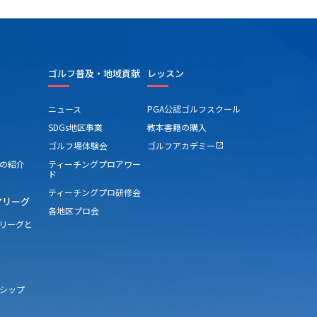
ゴルフ普及・地域貢献
レッスン
ニュース
PGA公認ゴルフスクール
SDGs地区事業
教本書籍の購入
ゴルフ場体験会
ゴルフアカデミー
open_in_new
の紹介
ティーチングプロアワー
ド
ティーチングプロ研修会
アリーグ
各地区プロ会
アリーグと
シップ