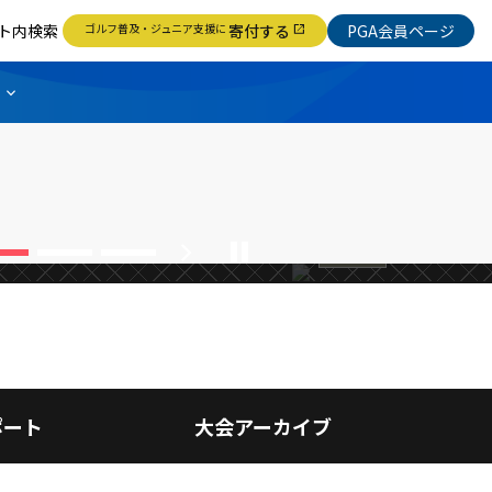
ト内検索
ゴルフ普及・ジュニア支援に
寄付する
PGA会員ページ
open_in_new
、グランドシニアは
【関東ゴー
位、76歳
chevron_right
pause
競技情報
ポート
大会アーカイブ