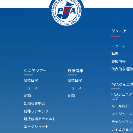
ジュニア
ニュース
動画
競技情報
代表的な活動
シニアツアー
競技情報
競技日程
競技日程
PGAジュニ
ニュース
ニュース
PGAジュニ
動画
動画
は？
出場有資格者
ルール紹介
各種ランキング
スケジュール
競技成績アラカルト
チャンピオン
エージシュート
ディビジョン