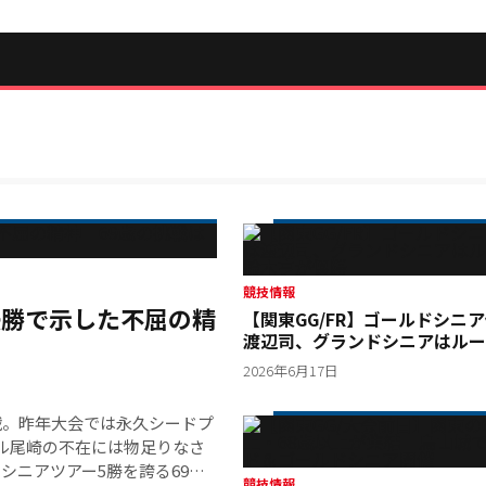
競技情報
優勝で示した不屈の精
【関東GG/FR】ゴールドシニ
渡辺司、グランドシニアはルー
木亨が優勝
2026年6月17日
戦。昨年大会では永久シードプ
ル尾崎の不在には物足りなさ
、シニアツアー5勝を誇る69歳