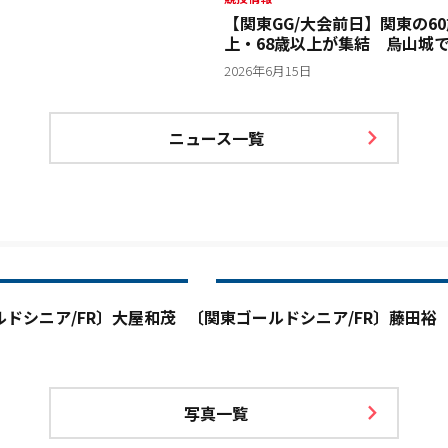
競技情報
ップを掲げ「すっごく嬉しい
【関東GG/大会前日】関東の6
ークラブ”は過去に日本プロ
上・68歳以上が集結 烏山城
僕らは年齢を重ねて前方のテ
ド＆ゴールドシニア開催
2026年6月15日
なくならない」と現実を受け
くバーディを取ろうと思って」
ニュース一覧
ドシニア/FR〕大屋和茂
〔関東ゴールドシニア/FR〕藤田裕
写真一覧