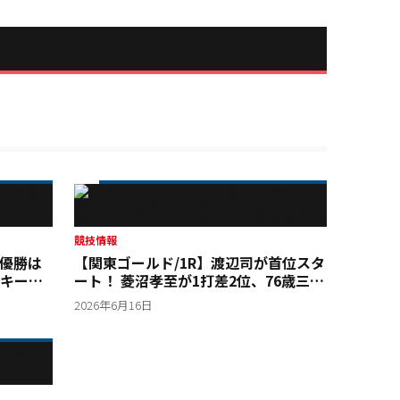
競技情報
ア優勝は
【関東ゴールド/1R】渡辺司が首位スタ
キー鈴
ート！ 菱沼孝至が1打差2位、76歳三澤
利行も3位タイに浮上し混戦模様
2026年6月16日