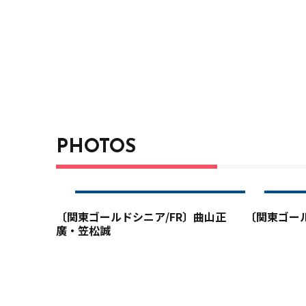
の大ベテラン"渡辺司"が、病を乗り越えて再び優勝カ
ですよ」と素直に喜んだ。今年の会場“烏山城カントリ
や日本女子オープンも開催された難コース。渡辺は「
ィーを使わせてもらっている」とはいえ、「ボギーは
止めていた。だからこそ「ボギーの数より1つでも多
と狙いがあった。
PHOTOS
〔関東ゴールドシニア/FR〕曲山正
〔関東ゴール
廣・笠松誠