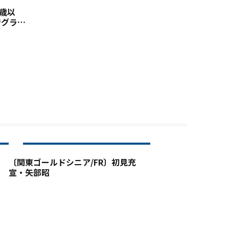
0歳以
でグラン
〔関東ゴールドシニア/FR〕初見充
宣・矢部昭