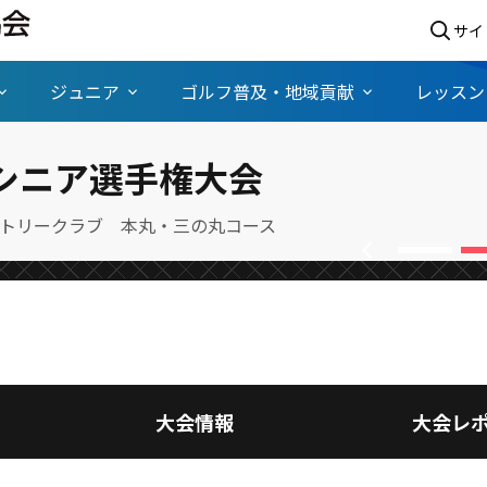
サイ
ジュニア
ゴルフ普及・地域貢献
レッスン
】ゴールドシニア優勝は渡辺司
シニア選手権大会
が優勝
続きを読む
トリークラブ 本丸・三の丸コース
chevron_left
大会情報
大会レ