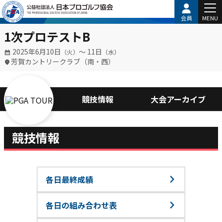
会員
MENU
1次プロテストB
2025年6月10日
〜 11日
（火）
（水）
芳賀カントリークラブ（南・西）
競技情報
大会アーカイブ
競技情報
各日最終成績
各日の組み合わせ表