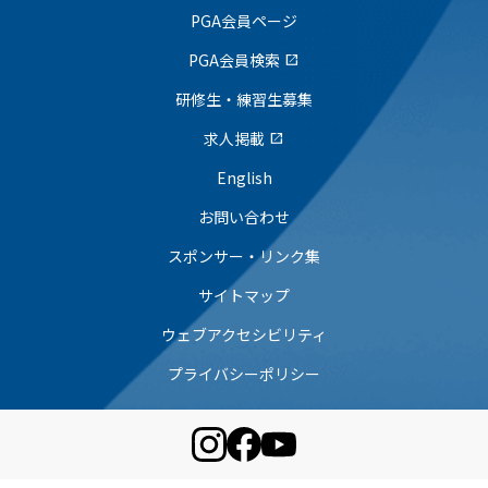
PGA会員ページ
PGA会員検索
open_in_new
研修生・練習生募集
求人掲載
open_in_new
English
お問い合わせ
スポンサー・リンク集
サイトマップ
ウェブアクセシビリティ
プライバシーポリシー