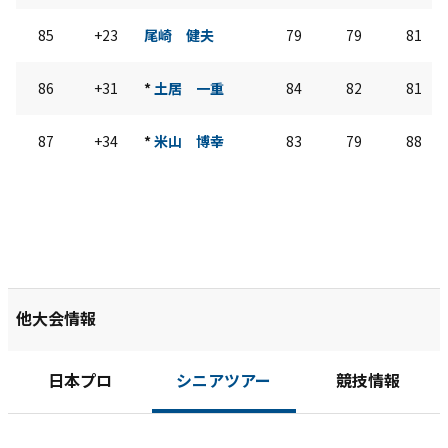
85
+23
尾崎 健夫
79
79
81
86
+31
*
土居 一重
84
82
81
87
+34
*
米山 博幸
83
79
88
他大会情報
日本プロ
シニアツアー
競技情報