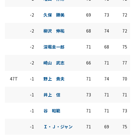
-2
久保 勝美
69
73
72
-2
柳沢 伸祐
68
74
72
-2
深堀圭一郎
71
68
75
-2
崎山 武志
66
71
77
47T
-1
野上 貴夫
71
74
70
-1
井上 信
73
71
71
-1
谷 昭範
71
71
73
-1
Ｉ・Ｊ・ジャン
71
69
75