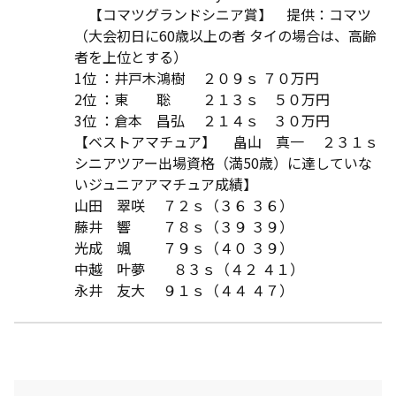
【コマツグランドシニア賞】 提供：コマツ
（大会初日に60歳以上の者 タイの場合は、高齢
者を上位とする）
1位 ：井戸木鴻樹 ２０９ｓ ７０万円
2位 ：東 聡 ２１３ｓ ５０万円
3位 ：倉本 昌弘 ２１４ｓ ３０万円
【ベストアマチュア】 畠山 真一 ２３１ｓ
シニアツアー出場資格（満50歳）に達していな
いジュニアアマチュア成績】
山田 翠咲 ７２ｓ（３６ ３６）
藤井 響 ７８ｓ（３９ ３９）
光成 颯 ７９ｓ（４０ ３９）
中越 叶夢 ８３ｓ（４２ ４１）
永井 友大 ９１ｓ（４４ ４７）