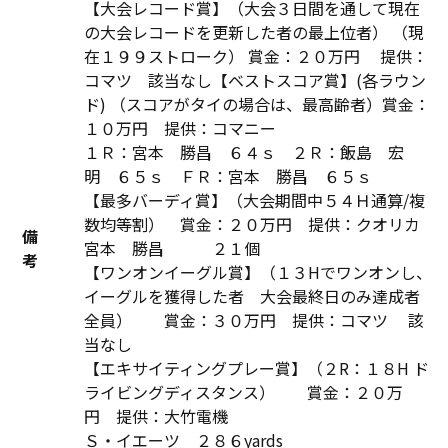
【大会レコード賞】（大会３日間を通して現在
の大会レコードを更新した者の最上位者） （現
在１９９ストローク） 賞金：２０万円 提供：
コマツ 該当なし【ベストスコア賞】(各ラウン
ド) （スコアがタイの場合は、最高齢者）賞金：
１０万円 提供：コマニー
１Ｒ：宮本 勝昌 ６４ｓ ２Ｒ：飯島 宏
明 ６５ｓ ＦＲ：宮本 勝昌 ６５ｓ
【最多バーディ賞】（大会期間中５４Ｈ通算/複
数均等割） 賞金：２０万円 提供：クオリカ
備
宮本 勝昌 ２１個
考
【ワンオンイーグル賞】（１３Hでワンオンし、
イーグルを獲得した者 大会最終日のみ達成者
全員） 賞金：３０万円 提供：コマツ 該
当なし
【エキサイティングプレー賞】（２R：１８H ド
ライビングディスタンス） 賞金：２０万
円 提供：大竹電機
Ｓ・イエーツ ２８６yards