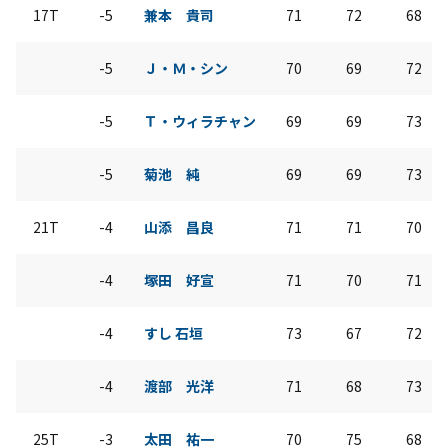
17T
-5
兼本 貴司
71
72
68
-5
Ｊ・Ｍ・シン
70
69
72
-5
Ｔ・ウィラチャン
69
69
73
-5
菊池 純
69
69
73
21T
-4
山添 昌良
71
71
70
-4
塚田 好宣
71
70
71
-4
すし 石垣
73
67
72
-4
渡部 光洋
71
68
73
25T
-3
太田 祐一
70
75
68