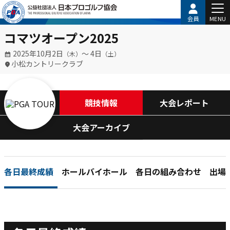
会員
MENU
コマツオープン2025
2025年10月2日
〜 4日
（木）
（土）
小松カントリークラブ
競技情報
大会レポート
大会アーカイブ
各日最終成績
ホールバイホール
各日の組み合わせ
出場