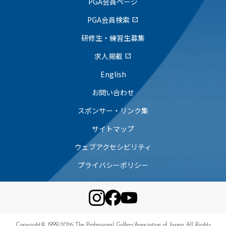
PGA会員ページ
PGA会員検索
open_in_new
研修生・練習生募集
求人掲載
open_in_new
English
お問い合わせ
スポンサー・リンク集
サイトマップ
ウェブアクセシビリティ
プライバシーポリシー
Copyright© 1999-2026 The Professional Golfers’Association of Japan All Rights