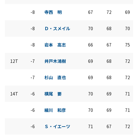
-8
寺西 明
67
72
69
-8
Ｄ・スメイル
70
68
70
-8
岩本 高志
66
67
75
12T
-7
井戸木鴻樹
69
68
72
-7
杉山 直也
69
68
72
14T
-6
横尾 要
70
69
71
-6
細川 和彦
70
69
71
-6
Ｓ・イエーツ
71
67
72