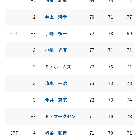
+2
清家 和男
69
75
74
+2
井上 清孝
70
71
77
61T
+3
手嶋 多一
72
78
69
+3
小嶋 光康
77
71
71
+3
Ｓ・ホームズ
72
76
71
+3
清水 一浩
73
73
73
+3
今井 克宗
72
73
74
+3
Ｐ・マークセン
71
70
78
67T
+4
堺谷 和将
71
78
71