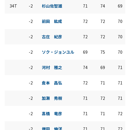
34T
-2
杉山佐智雄
71
74
69
-2
前田 紘成
72
72
70
-2
古庄 紀彦
72
72
70
-2
ソク・ジョンユル
69
75
70
-2
河村 雅之
74
69
71
-2
倉本 昌弘
72
71
71
-2
加瀬 秀樹
71
72
71
-2
髙橋 竜彦
71
71
72
-2
増田 伸洋
71
71
72