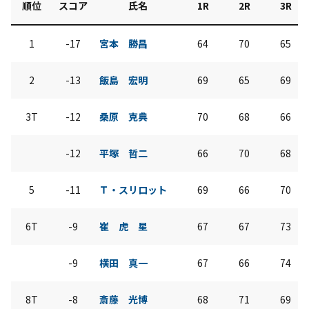
順位
スコア
氏名
1R
2R
3R
1
-17
宮本 勝昌
64
70
65
2
-13
飯島 宏明
69
65
69
3T
-12
桑原 克典
70
68
66
-12
平塚 哲二
66
70
68
5
-11
Ｔ・スリロット
69
66
70
6T
-9
崔 虎 星
67
67
73
-9
横田 真一
67
66
74
8T
-8
斎藤 光博
68
71
69