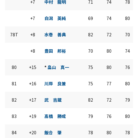
+7
中村 龍明
71
74
78
+7
白潟 英純
69
74
80
78T
+8
水巻 善典
82
72
70
+8
豊田 邦裕
70
80
74
80
+15
*
畠山 真一
75
80
76
81
+16
川岸 良兼
75
77
80
82
+17
武 吉蔵
82
72
79
83
+19
髙橋 勝成
79
76
80
84
+20
飯合 肇
78
80
78