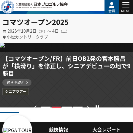
会員
MENU
コマツオープン2025
2025年10月2日
〜 4日
（木）
（土）
小松カントリークラブ
【コマツオープン/FR】前日OB2発の宮本勝昌
が「横滑り」を修正し、シニアデビューの地で9
勝目
続きを読む
シニアツアー
chevron_left
chevron_right
pause
競技情報
大会レポート