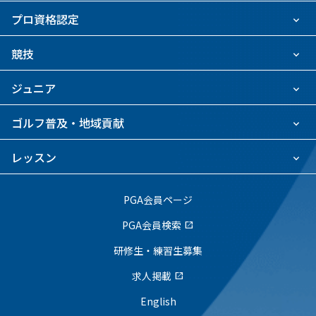
プロ資格認定
競技
ジュニア
ゴルフ普及・地域貢献
レッスン
PGA会員ページ
PGA会員検索
open_in_new
研修生・練習生募集
求人掲載
open_in_new
English