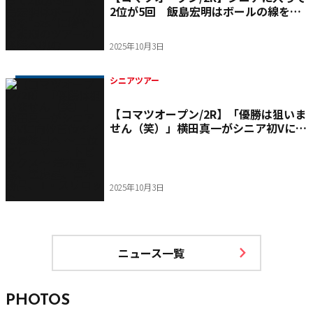
2位が5回 飯島宏明はボールの線を“5
本”に増やして悲願のツアー初優勝へ挑
む
2025年10月3日
シニアツアー
【コマツオープン/2R】「優勝は狙いま
せん（笑）」横田真一がシニア初Vに向
け首位タイで最終日へ ～上位プレーヤ
ー・トピックス～ 岩本高志、崔虎星、
宮本勝昌、T・スリロット
2025年10月3日
ニュース一覧
PHOTOS