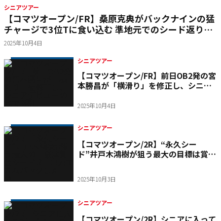
シニアツアー
【コマツオープン/FR】桑原克典がバックナインの猛
チャージで3位Tに食い込む 準地元でのシード返り咲
きに「やったー！」
2025年10月4日
シニアツアー
【コマツオープン/FR】前日OB2発の宮
本勝昌が「横滑り」を修正し、シニア
デビューの地で9勝目
2025年10月4日
シニアツアー
【コマツオープン/2R】“永久シー
ド”井戸木鴻樹が狙う最大の目標は賞金
シード!?「自力でカムバックしたい」
2025年10月3日
シニアツアー
【コマツオープン/2R】シニアに入って