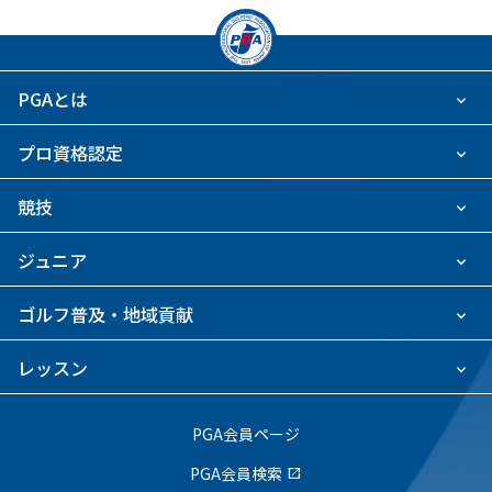
PGAとは
プロ資格認定
競技
ジュニア
ゴルフ普及・地域貢献
レッスン
PGA会員ページ
PGA会員検索
open_in_new