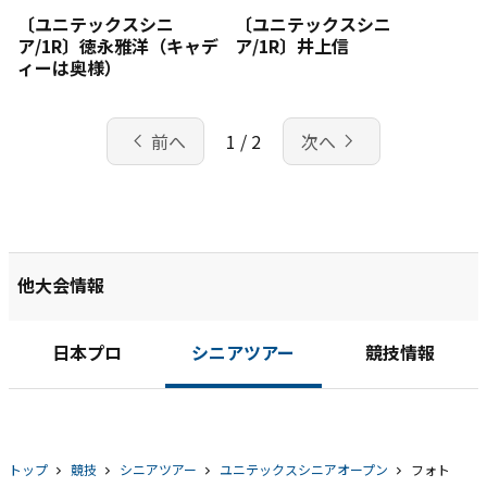
〔ユニテックスシニ
〔ユニテックスシニ
ア/1R〕徳永雅洋（キャデ
ア/1R〕井上信
ィーは奥様）
chevron_left
navigate_next
前へ
1 / 2
次へ
他大会情報
日本プロ
シニアツアー
競技情報
トップ
競技
シニアツアー
ユニテックスシニアオープン
フォト