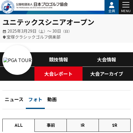
会員
MENU
ユニテックスシニアオープン
2025年3月29日
〜 30日
（土）
（日）
宝塚クラシックゴルフ倶楽部
競技情報
大会情報
大会レポート
大会アーカイブ
ニュース
フォト
動画
ALL
事前
1R
2R