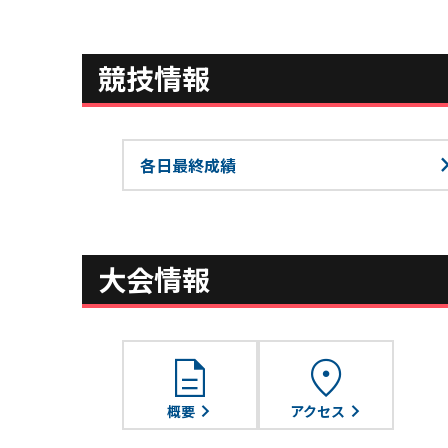
競技情報
各日最終成績
大会情報
description
location_on
概要
アクセス