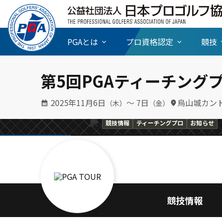
PGAとは
プロ資格認定
競技
で優勝！テ
〈TCPGGシニ
第5回PGAティーチング
はこれで5
博が2勝目、ゴ
2025年11月6日
〜 7日
烏山城カン
（木）
（金）
競技情報
ティーチングプロ
お知らせ
競技情報