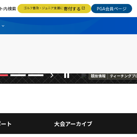
ト内検索
ゴルフ普及・ジュニア支援に
寄付する
PGA会員ページ
open_in_new
ーオフを制し高橋正
〈TCPゴ
年のレッ
続きを読む
日々
chevron_right
pause
続きを読む
競技情報
ティーチングプ
ポート
大会アーカイブ