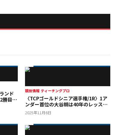
競技情報
ティーチングプロ
グランド
〈TCPゴールドシニア選手権/1R〉1ア
2勝目、
ンダー首位の大谷朗は40年のレッスン
勝
生活から離れ、ようやく自給自足生活
2025年11月6日
の充実した日々