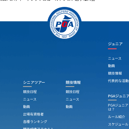
ジュニア
ニュース
動画
競技情報
代表的な活動
シニアツアー
競技情報
競技日程
競技日程
PGAジュニ
ニュース
ニュース
PGAジュニ
動画
動画
は？
出場有資格者
ルール紹介
各種ランキング
スケジュール
競技成績アラカルト