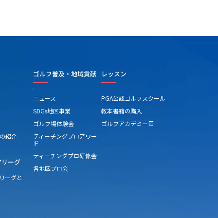
ゴルフ普及・地域貢献
レッスン
ニュース
PGA公認ゴルフスクール
SDGs地区事業
教本書籍の購入
ゴルフ場体験会
ゴルフアカデミー
open_in_new
の紹介
ティーチングプロアワー
ド
ティーチングプロ研修会
アリーグ
各地区プロ会
アリーグと