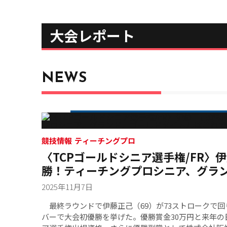
大会レポート
NEWS
競技情報
ティーチングプロ
〈TCPゴールドシニア選手権/FR〉
勝！ティーチングプロシニア、グラ
トルはこれで5つ目を獲得
2025年11月7日
最終ラウンドで伊藤正己（69）が73ストロークで回り
バーで大会初優勝を挙げた。優勝賞金30万円と来年の