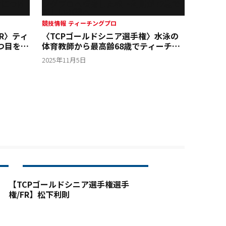
競技情報
ティーチングプロ
R〉ティ
〈TCPゴールドシニア選手権〉水泳の
つ目を狙
体育教師から最高齢68歳でティーチン
につける
グプロへ転身した松下利則が72歳で新
2025年11月5日
しい挑戦へ
【TCPゴールドシニア選手権選手
権/FR】松下利則