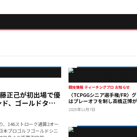
競技情報
ティーチングプロ
お知らせ
伊藤正己が初出場で優
〈TCPGGシニア選手権/FR〉
はプレーオフを制し高橋正博が
ンド、ゴールドタイ
ゴールドは伊藤正己が大会初優
2025年11月7日
、146ストローク通算2オー
日本プロゴルフゴールドシニ