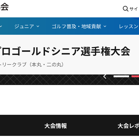
サイ
ジュニア
ゴルフ普及・地域貢献
レッスン
ア選手権/FR〉グランドはプレ
プロゴールドシニア選手権大会
ールドは伊藤正己が大会初優勝
トリークラブ（本丸・二の丸）
chevron_left
大会情報
大会レ