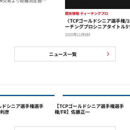
神交易より距離測定器
差2位には大野雅幸（75）、3位
同組でプレーした水並茂
競技情報
ティーチングプロ
試合として楽しい一日だった
〈TCPゴールドシニア選手権/1
ピオンに敬意を表した。伊藤
ーチングプロシニアタイトル5
う伊藤正己がトップ1打差2位
ずで伊藤はこれまでティーチ
2025年11月6日
ニア”では3勝(2016年、
ア”では初出場で初優勝。ティーチ
ニュース一覧
ールドシニア選手権選手
【TCPゴールドシニア選手権選手
一利彦
権/FR】佐藤正一