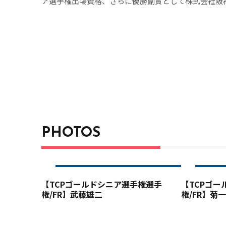
ア選手権出場資格、さらに優勝副賞として株式会社阪
Bushnel ピンシーカーXMジョルトが贈られた。2打
に水並茂（72）が入った。最終ラウンドでは、伊藤と
（72）が「この年になっても伊藤さんと回れて本当に
し、勉強になりました」とホールアウト後、新チャン
の強さは参加選手の中でも折り紙付き。それもそのは
ングプロ関連競技で”シニア”1勝（2022年）”グランドシ
2017年、2022年)しており、今回の”ゴールドシニ
ングプロで5つのタイトルを獲得したことになる。
PHOTOS
【TCPゴールドシニア選手権選手
【TCPゴ
権/FR】武藤雄二
権/FR】菊