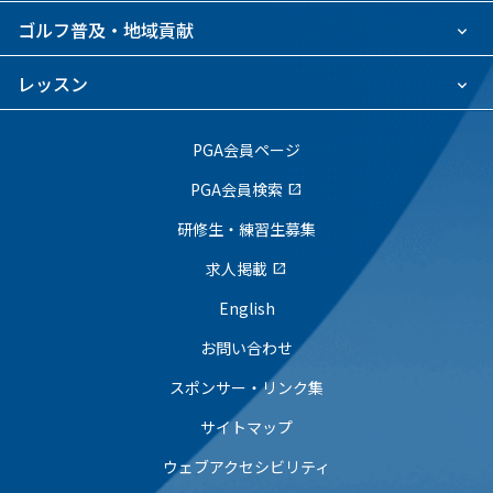
ゴルフ普及・地域貢献
レッスン
PGA会員ページ
PGA会員検索
open_in_new
研修生・練習生募集
求人掲載
open_in_new
English
お問い合わせ
スポンサー・リンク集
サイトマップ
ウェブアクセシビリティ