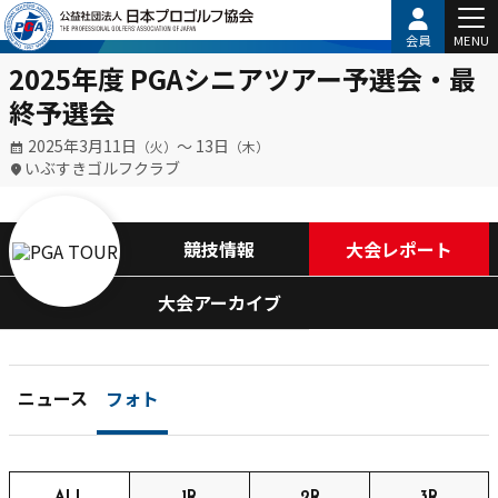
会員
MENU
2025年度 PGAシニアツアー予選会・最
終予選会
2025年3月11日
〜 13日
（火）
（木）
いぶすきゴルフクラブ
競技情報
大会レポート
大会アーカイブ
ニュース
フォト
ALL
1R
2R
3R