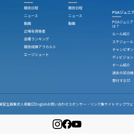
競技日程
競技日程
PGAジュニ
ニュース
ニュース
PGAジュニ
動画
動画
は？
出場有資格者
ルール紹介
各種ランキング
スケジュール
競技成績アラカルト
チャンピオン
エージシュート
ディビジョン
チーム紹介
過去の試合結
寄付する
open_in_new
練習生募集
求人掲載
English
お問い合わせ
スポンサー・リンク集
サイトマップ
ウェ
open_in_new