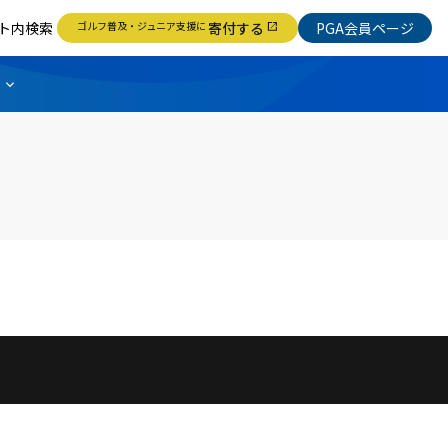
ト内検索
ゴルフ普及・ジュニア支援に
寄付する
PGA会員ページ
open_in_new