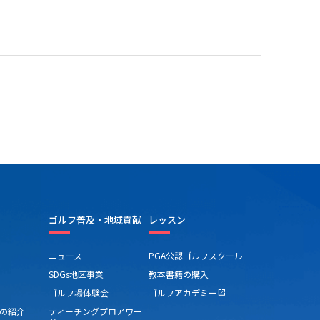
ゴルフ普及・地域貢献
レッスン
ニュース
PGA公認ゴルフスクール
SDGs地区事業
教本書籍の購入
ゴルフ場体験会
ゴルフアカデミー
open_in_new
の紹介
ティーチングプロアワー