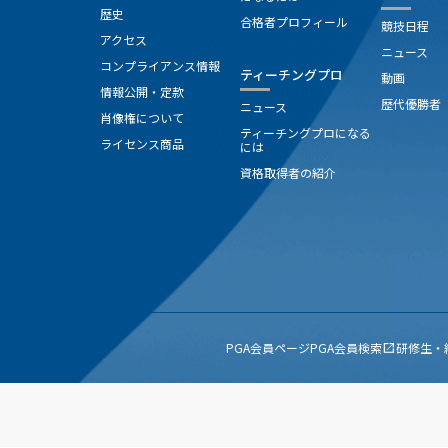
歴史
合格者プロフィール
競技日程
アクセス
ニュース
コンプライアンス情報
ティーチングプロ
動画
情報公開・定款
歴代優勝者
ニュース
肖像権について
ティーチングプロになる
ライセンス商品
には
資格取得者の紹介
PGA会員ページ
PGA会員検索
研修生・
open_in_new