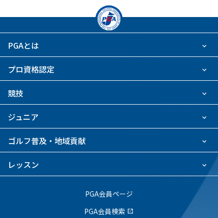
PGAとは
プロ資格認定
競技
ジュニア
ゴルフ普及・地域貢献
レッスン
PGA会員ページ
PGA会員検索
open_in_new