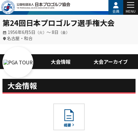
会員
MENU
第24回日本プロゴルフ選手権大会
1956年6月5日
〜 8日
（火）
（金）
名古屋・和合
大会情報
大会アーカイブ
大会情報
description
概要