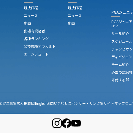
競技日程
競技日程
PGAジュニ
ニュース
ニュース
PGAジュニ
動画
動画
は？
出場有資格者
ルール紹介
各種ランキング
スケジュール
競技成績アラカルト
チャンピオン
エージシュート
ディビジョン
チーム紹介
過去の試合結
寄付する
open_in_new
練習生募集
求人掲載
English
お問い合わせ
スポンサー・リンク集
サイトマップ
ウェ
open_in_new