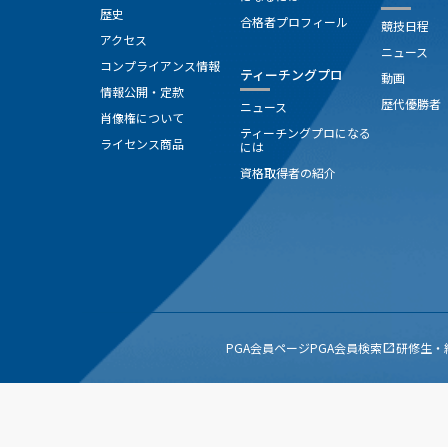
歴史
合格者プロフィール
競技日程
アクセス
ニュース
コンプライアンス情報
ティーチングプロ
動画
情報公開・定款
歴代優勝者
ニュース
肖像権について
ティーチングプロになる
ライセンス商品
には
資格取得者の紹介
PGA会員ページ
PGA会員検索
研修生・
open_in_new