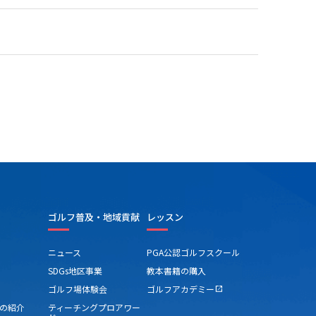
ゴルフ普及・地域貢献
レッスン
ニュース
PGA公認ゴルフスクール
SDGs地区事業
教本書籍の購入
ゴルフ場体験会
ゴルフアカデミー
open_in_new
の紹介
ティーチングプロアワー