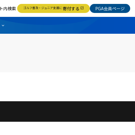
ト内検索
ゴルフ普及・ジュニア支援に
寄付する
PGA会員ページ
open_in_new