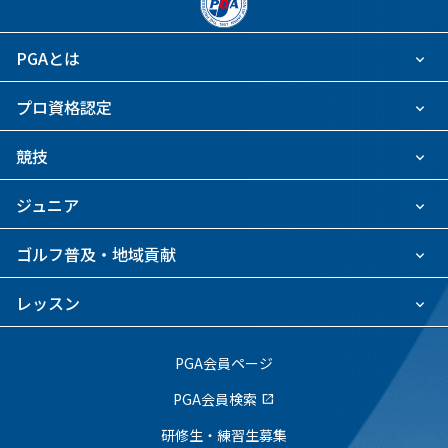
PGAとは
プロ資格認定
競技
ジュニア
ゴルフ普及・地域貢献
レッスン
PGA会員ページ
PGA会員検索
open_in_new
研修生・練習生募集