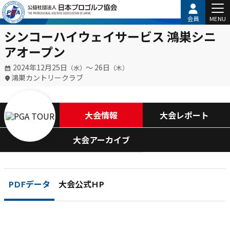
会員
MENU
シンコーハイウェイサービス 鴻巣シニ
アオープン
2024年12月25日
〜 26日
（水）
（木）
鴻巣カントリークラブ
大会情報
大会レポート
大会アーカイブ
PDFデータ
大会公式HP