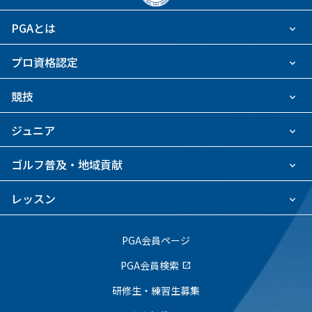
PGAとは
プロ資格認定
競技
ジュニア
ゴルフ普及・地域貢献
レッスン
PGA会員ページ
PGA会員検索
open_in_new
研修生・練習生募集