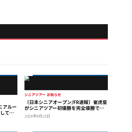
シニアツアー
お知らせ
〔日本シニアオープン/FR速報〕崔虎星
ニアルー
がシニアツアー初優勝を完全優勝で達
して混
成
2024年9月15日
プンで