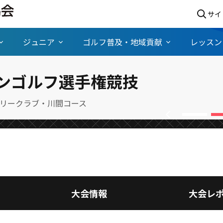
サイ
ジュニア
ゴルフ普及・地域貢献
レッスン
ープン/FR〕シニアルーキー崔
プンゴルフ選手権競技
を抜け出し、日本シニアオープ
リークラブ・川間コース
chevron_left
大会情報
大会レ