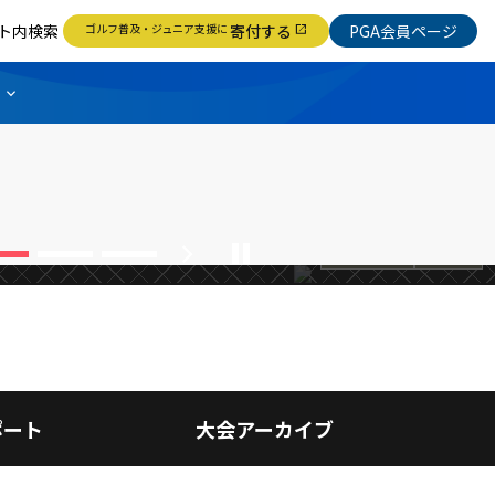
ト内検索
ゴルフ普及・ジュニア支援に
寄付する
PGA会員ページ
open_in_new
虎星が通算９アン
〔日本シニ
ンで大金星
完全優勝
chevron_right
pause
シニアツアー
お知らせ
ポート
大会アーカイブ