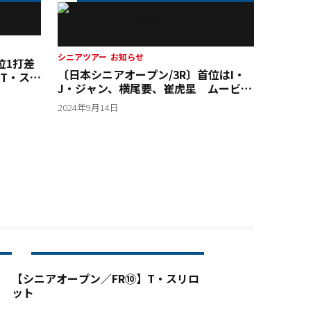
シニアツアー
お知らせ
位1打差
〔日本シニアオープン/3R〕首位はI・
T・スリ
J・ジャン、横尾要、崔虎星 ムービン
グサタデーは5打差に16人がひしめく大
2024年9月14日
混戦
【シニアオープン／FR⑩】T・スリロ
ット