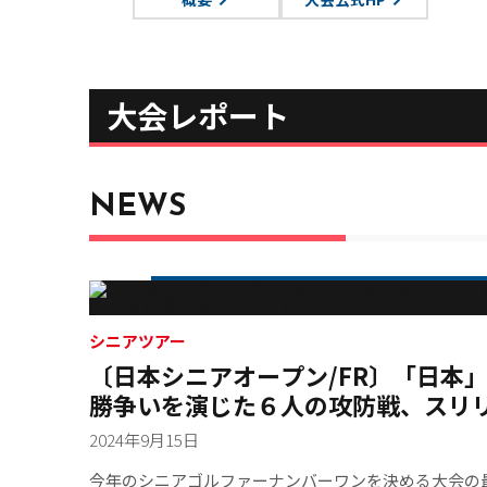
大会レポート
NEWS
シニアツアー
〔日本シニアオープン/FR〕「日本
勝争いを演じた６人の攻防戦、スリ
方
2024年9月15日
今年のシニアゴルファーナンバーワンを決める大会の