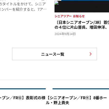
のタイトルをかけて、シニア
メンバーを紹介すると、7アン
）、崔虎星（50）6アンダー4
シニアツアー
お知らせ
ーン・スリロット（55） と
〔日本シニアオープン/3R〕首
一方で、どうやってスコアを落
の４位に片山晋呉、増田伸洋、
ームが幕を開けた。
ロットと強豪シニアが後に続く
2024年9月14日
ニュース一覧
ープン／FR⑫】表彰式の様
【シニアオープン／FR⑪】8番ホー
ル・野上貴夫