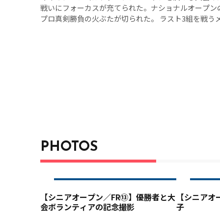
戦いにフォーカスが充てられた。ナショナルオープン
プロ真剣勝負の火ぶたが切られた。 ラスト3組を戦う
ダー首位グループにI・J・ジャン（51）、横尾要（52
位グループに片山晋呉（51）、増田伸洋（51）、タマヌ
ベテランプロが1打を争う攻防戦。バーディーを狙う
とさないよう凌いでいくのかという、スリリングなゲ
PHOTOS
【シニアオープン／FR⑬】優勝者と大
【シニアオ
会ボランティアの記念撮影
子