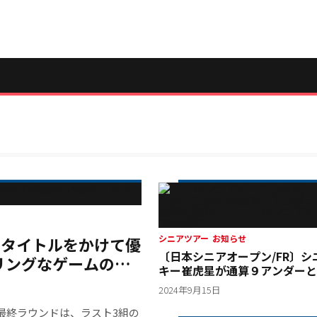
」タイトルをかけて優
シニアツアー
お知らせ
〔日本シニアオープン/FR〕シ
リングなゲームの行
キー崔虎星が通算９アンダーと
戦を抜け出し、日本シニアオー
2024年9月15日
大金星
最終ラウンドは、ラスト3組の