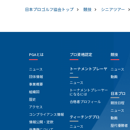
日本プロゴルフ協会
トップ
競技
シニアツアー
PGAとは
プロ資格認定
競技
トーナメントプレーヤ
ニュース
ニュース
ー
団体情報
動画
ニュース
事業概要
トーナメントプレーヤー
組織図
日本プロ
になるには
歴史
合格者プロフィール
競技日程
アクセス
ニュース
コンプライアンス情報
ティーチングプロ
動画
情報公開・定款
歴代優勝者
ニュース
肖像権について