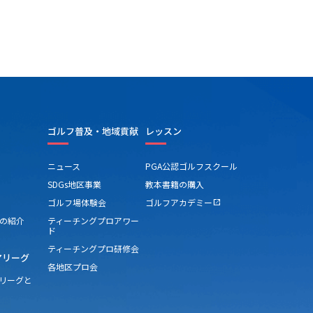
ゴルフ普及・地域貢献
レッスン
ニュース
PGA公認ゴルフスクール
SDGs地区事業
教本書籍の購入
ゴルフ場体験会
ゴルフアカデミー
open_in_new
の紹介
ティーチングプロアワー
ド
ティーチングプロ研修会
アリーグ
各地区プロ会
アリーグと