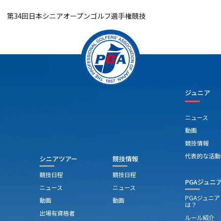
第34回日本シニアオープンゴルフ選手権競技
ジュニア
ニュース
動画
競技情報
代表的な活動
シニアツアー
競技情報
競技日程
競技日程
PGAジュニ
ニュース
ニュース
PGAジュニ
動画
動画
は？
出場有資格者
ルール紹介