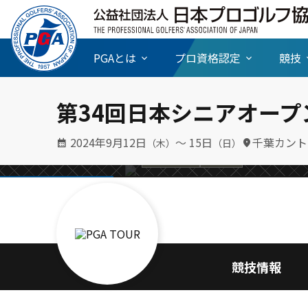
PGAとは
プロ資格認定
競技
て優勝争い
〔日本シニアオ
第34回日本シニアオー
ダーとして混戦
きを読む
2024年9月12日
〜 15日
千葉カント
（木）
（日）
続きを読む
シニアツアー
お知らせ
競技情報