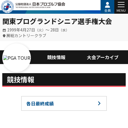
会員
MENU
関東プログランドシニア選手権大会
1999年4月27日
〜 28日
（火）
（水）
房総カントリークラブ
競技情報
大会アーカイブ
競技情報
各日最終成績