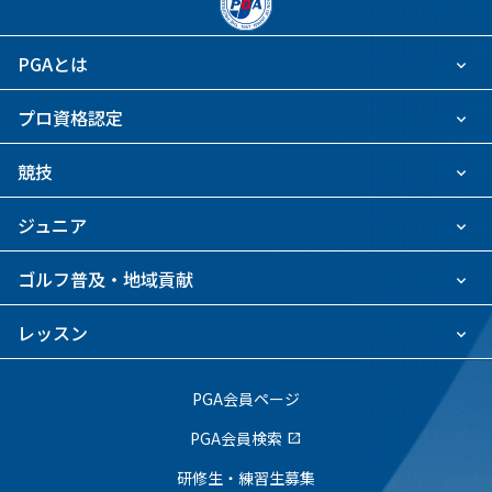
PGAとは
プロ資格認定
競技
ジュニア
ゴルフ普及・地域貢献
レッスン
PGA会員ページ
PGA会員検索
open_in_new
研修生・練習生募集