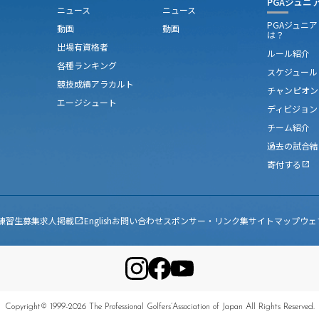
PGAジュニ
ニュース
ニュース
PGAジュニ
動画
動画
は？
出場有資格者
ルール紹介
各種ランキング
スケジュール
競技成績アラカルト
チャンピオン
エージシュート
ディビジョン
チーム紹介
過去の試合結
寄付する
open_in_new
練習生募集
求人掲載
English
お問い合わせ
スポンサー・リンク集
サイトマップ
ウェ
open_in_new
Copyright© 1999-2026 The Professional Golfers’Association of Japan All Rights Reserved.