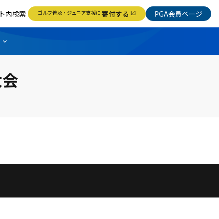
ト内検索
ゴルフ普及・ジュニア支援に
寄付する
PGA会員ページ
open_in_new
大会