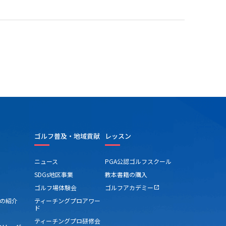
ゴルフ普及・地域貢献
レッスン
ニュース
PGA公認ゴルフスクール
SDGs地区事業
教本書籍の購入
ゴルフ場体験会
ゴルフアカデミー
open_in_new
の紹介
ティーチングプロアワー
ド
ティーチングプロ研修会