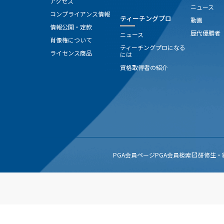
アクセス
ニュース
コンプライアンス情報
ティーチングプロ
動画
情報公開・定款
歴代優勝者
ニュース
肖像権について
ティーチングプロになる
ライセンス商品
には
資格取得者の紹介
PGA会員ページ
PGA会員検索
研修生・
open_in_new