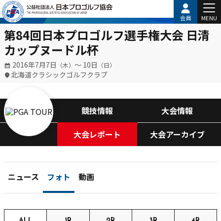
会員
MENU
第84回日本プロゴルフ選手権大会 日清
カップヌードル杯
2016年7月7日
〜 10日
（木）
（日）
北海道クラシックゴルフクラブ
競技情報
大会情報
大会レポート
大会アーカイブ
ニュース
フォト
動画
ALL
1R
2R
3R
4R