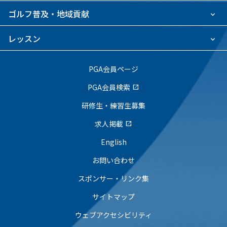
ゴルフ普及・地域貢献
レッスン
PGA会員ページ
PGA会員検索
open_in_new
研修生・練習生募集
求人掲載
open_in_new
English
お問い合わせ
スポンサー・リンク集
サイトマップ
ウェブアクセシビリティ