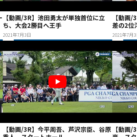
ー
【動画/3R】池田勇太が単独首位に立
【動画/
ち、大会2勝目へ王手
差の2位
2021年7月3日
2021年7月
【動画/3R】今平周吾、芦沢宗臣、谷原
【動画/
秀人 スタートホール
豪 スタ