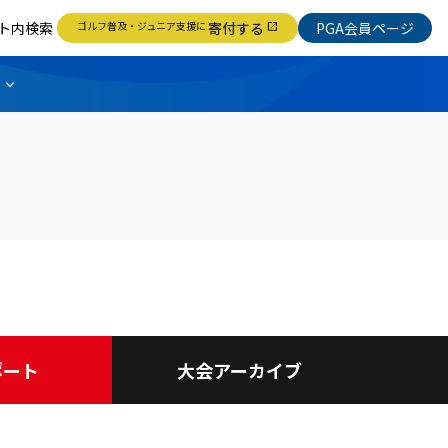
ト内検索
ゴルフ普及・ジュニア支援に
寄付する
PGA会員ページ
open_in_new
ポート
大会アーカイブ