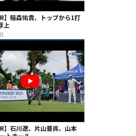
3R】稲森佑貴、トップから1打
浮上
3日
3R】石川遼、片山晋呉、山本
ートホール