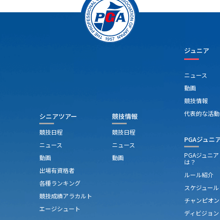
ジュニア
ニュース
動画
競技情報
代表的な活動
シニアツアー
競技情報
競技日程
競技日程
PGAジュニ
ニュース
ニュース
PGAジュニ
動画
動画
は？
出場有資格者
ルール紹介
各種ランキング
スケジュール
競技成績アラカルト
チャンピオン
エージシュート
ディビジョン