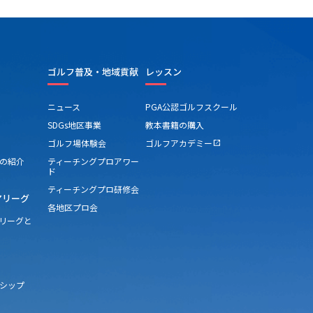
ゴルフ普及・地域貢献
レッスン
ニュース
PGA公認ゴルフスクール
SDGs地区事業
教本書籍の購入
ゴルフ場体験会
ゴルフアカデミー
open_in_new
の紹介
ティーチングプロアワー
ド
ティーチングプロ研修会
アリーグ
各地区プロ会
アリーグと
シップ