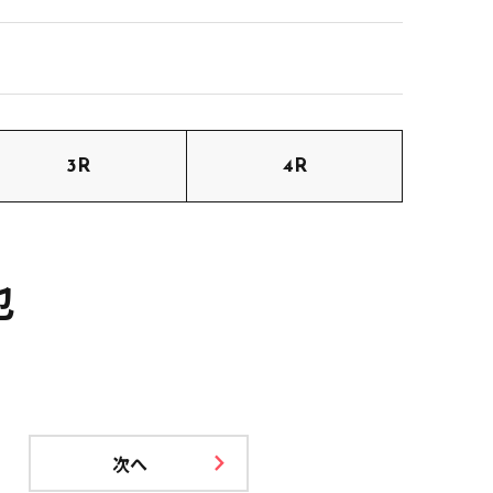
3R
4R
也
次へ