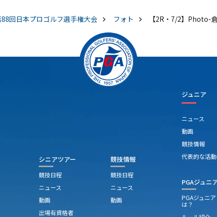
第88回日本プロゴルフ選手権大会
フォト
【2R・7/2】Phot
ジュニア
ニュース
動画
競技情報
代表的な活動
シニアツアー
競技情報
競技日程
競技日程
PGAジュニ
ニュース
ニュース
PGAジュニ
動画
動画
は？
出場有資格者
ルール紹介