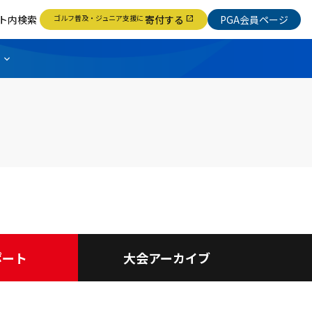
ト内検索
ゴルフ普及・ジュニア支援に
寄付する
PGA会員ページ
open_in_new
ポート
大会アーカイブ