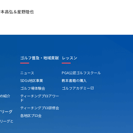
o-倉本昌弘＆星野陸也
ゴルフ普及・地域貢献
レッスン
ニュース
PGA公認ゴルフスクール
SDGs地区事業
教本書籍の購入
ゴルフ場体験会
ゴルフアカデミー
open_in_new
の紹介
ティーチングプロアワー
ド
ティーチングプロ研修会
アリーグ
各地区プロ会
アリーグと