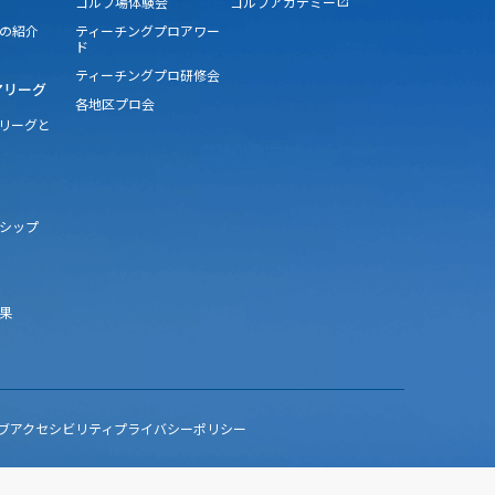
ゴルフ場体験会
ゴルフアカデミー
open_in_new
の紹介
ティーチングプロアワー
ド
ティーチングプロ研修会
アリーグ
各地区プロ会
アリーグと
シップ
果
ブアクセシビリティ
プライバシーポリシー