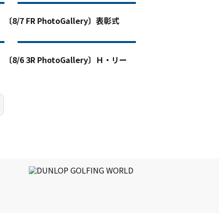
〔8/7 FR PhotoGallery〕表彰式
〔8/6 3R PhotoGallery〕Ｈ・リー