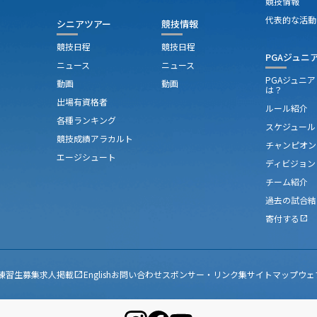
競技情報
代表的な活動
シニアツアー
競技情報
競技日程
競技日程
PGAジュニ
ニュース
ニュース
PGAジュニ
動画
動画
は？
出場有資格者
ルール紹介
各種ランキング
スケジュール
競技成績アラカルト
チャンピオン
エージシュート
ディビジョン
チーム紹介
過去の試合結
寄付する
open_in_new
練習生募集
求人掲載
English
お問い合わせ
スポンサー・リンク集
サイトマップ
ウェ
open_in_new