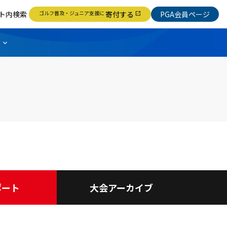
ト内検索
ゴルフ普及・ジュニア支援に
寄付する
PGA会員ページ
open_in_new
ポート
大会アーカイブ