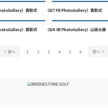
PhotoGallery〕表彰式
〔8/7 FR PhotoGallery〕表彰式
PhotoGallery〕表彰式
〔8/6 3R PhotoGallery〕山田大晟
chevron_left
navigate_next
前へ
1
2
3
4
5
6
次へ