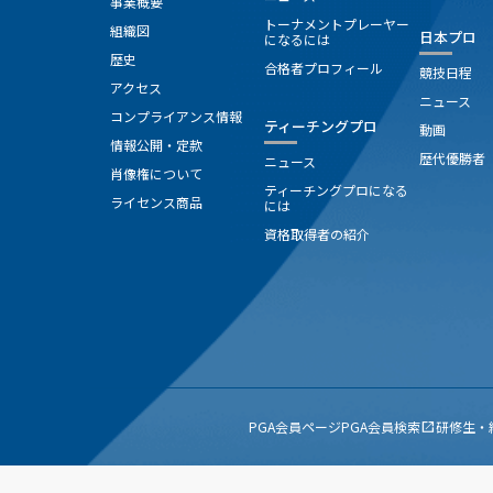
事業概要
トーナメントプレーヤー
組織図
日本プロ
になるには
歴史
合格者プロフィール
競技日程
アクセス
ニュース
コンプライアンス情報
ティーチングプロ
動画
情報公開・定款
歴代優勝者
ニュース
肖像権について
ティーチングプロになる
ライセンス商品
には
資格取得者の紹介
PGA会員ページ
PGA会員検索
研修生・
open_in_new