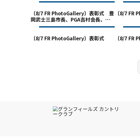
〔8/7 FR PhotoGallery〕表彰式 豊
〔8/7 FR 
岡武士三島市長、PGA吉村会長、堀
川選手、グランフィールズCC森喜朗
最高顧問、杉山孝理事長
〔8/7 FR PhotoGallery〕表彰式
〔8/7 FR 