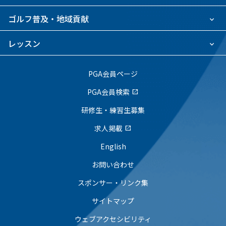
ゴルフ普及・地域貢献
レッスン
PGA会員ページ
PGA会員検索
open_in_new
研修生・練習生募集
求人掲載
open_in_new
English
お問い合わせ
スポンサー・リンク集
サイトマップ
ウェブアクセシビリティ