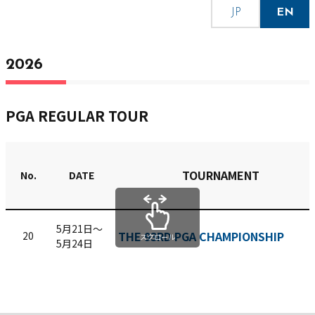
JP
EN
2026
PGA REGULAR TOUR
TOURNAMENT
No.
DATE
5月21日〜
THE 93RD PGA CHAMPIONSHIP
20
スクロール
5月24日