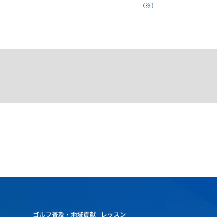
（※）
ゴルフ普及・地域貢献
レッスン