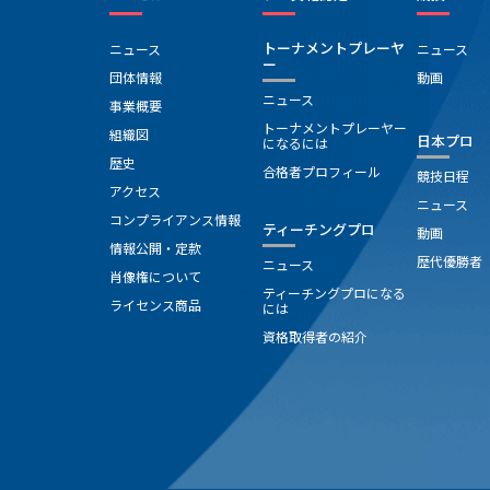
トーナメントプレーヤ
ニュース
ニュース
ー
団体情報
動画
ニュース
事業概要
トーナメントプレーヤー
組織図
日本プロ
になるには
歴史
合格者プロフィール
競技日程
アクセス
ニュース
コンプライアンス情報
ティーチングプロ
動画
情報公開・定款
歴代優勝者
ニュース
肖像権について
ティーチングプロになる
ライセンス商品
には
資格取得者の紹介