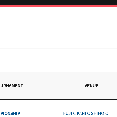
OURNAMENT
VENUE
MPIONSHIP
FUJI C KANI C SHINO C