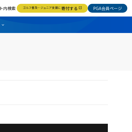
ト内検索
ゴルフ普及・ジュニア支援に
寄付する
PGA会員ページ
open_in_new