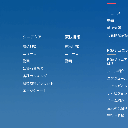
ニュース
動画
競技情報
代表的な活動
シニアツアー
競技情報
競技日程
競技日程
PGAジュニ
ニュース
ニュース
PGAジュニ
動画
動画
は？
出場有資格者
ルール紹介
各種ランキング
スケジュール
競技成績アラカルト
チャンピオン
エージシュート
ディビジョン
チーム紹介
過去の試合結
寄付する
open_in_new