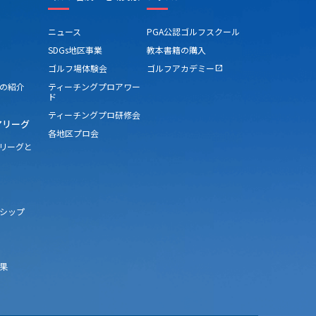
ニュース
PGA公認ゴルフスクール
SDGs地区事業
教本書籍の購入
ゴルフ場体験会
ゴルフアカデミー
open_in_new
の紹介
ティーチングプロアワー
ド
ティーチングプロ研修会
アリーグ
各地区プロ会
アリーグと
シップ
果