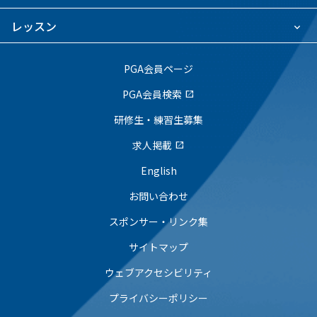
レッスン
PGA会員ページ
PGA会員検索
open_in_new
研修生・練習生募集
求人掲載
open_in_new
English
お問い合わせ
スポンサー・リンク集
サイトマップ
ウェブアクセシビリティ
プライバシーポリシー