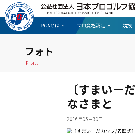
PGAとは
プロ資格認定
競技
フォト
Photos
〔すまいーだ
なさまと
2026年05月30日