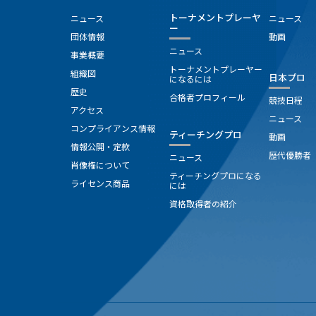
トーナメントプレーヤ
ニュース
ニュース
ー
団体情報
動画
ニュース
事業概要
トーナメントプレーヤー
組織図
日本プロ
になるには
歴史
合格者プロフィール
競技日程
アクセス
ニュース
コンプライアンス情報
ティーチングプロ
動画
情報公開・定款
歴代優勝者
ニュース
肖像権について
ティーチングプロになる
ライセンス商品
には
資格取得者の紹介