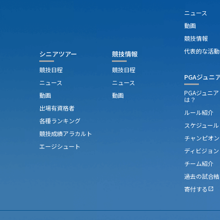
ニュース
動画
競技情報
代表的な活動
シニアツアー
競技情報
競技日程
競技日程
PGAジュニ
ニュース
ニュース
PGAジュニ
動画
動画
は？
出場有資格者
ルール紹介
各種ランキング
スケジュール
競技成績アラカルト
チャンピオン
エージシュート
ディビジョン
チーム紹介
過去の試合結
寄付する
open_in_new