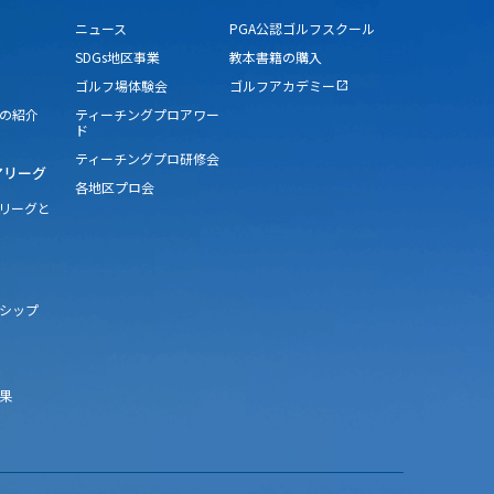
ニュース
PGA公認ゴルフスクール
SDGs地区事業
教本書籍の購入
ゴルフ場体験会
ゴルフアカデミー
open_in_new
の紹介
ティーチングプロアワー
ド
ティーチングプロ研修会
アリーグ
各地区プロ会
アリーグと
シップ
果