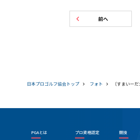
前へ
日本プロゴルフ協会
トップ
フォト
〔すまいーだ
PGAとは
プロ資格認定
競技