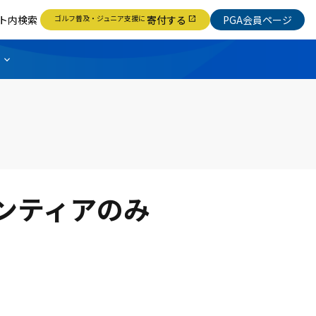
ト内検索
ゴルフ普及・ジュニア支援に
寄付する
PGA会員ページ
open_in_new
ンティアのみ