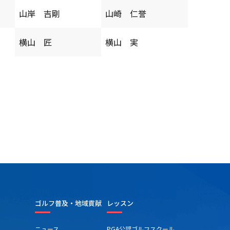
山岸 吉剛
山崎 仁誉
横山 匠
横山 実
ゴルフ普及・地域貢献
レッスン
ニュース
PGA公認ゴルフスクール