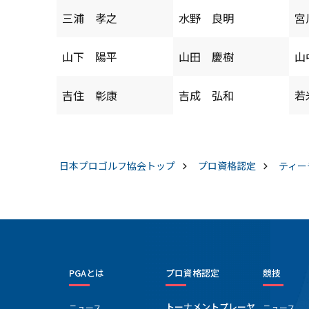
三浦 孝之
水野 良明
宮
山下 陽平
山田 慶樹
山
吉住 彰康
吉成 弘和
若
日本プロゴルフ協会
トップ
プロ資格認定
ティー
PGAとは
プロ資格認定
競技
トーナメントプレーヤ
ニュース
ニュース