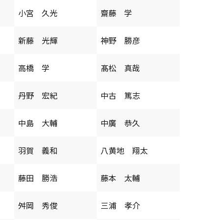
小宮 久光
齋藤 学
新藤 光輝
神野 勝彦
高橋 学
髙松 真哉
丹野 宏紀
中古 篤志
中島 大輔
中廣 恭久
羽賀 義和
八黄地 翔太
藤田 勝浩
藤本 太輔
舛岡 秀俊
三浦 孝介