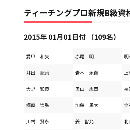
ティーチングプロ新規B級資
2015年 01月01日付 （109名）
愛甲 和矢
赤尾 明
明
井出 紀貞
岩本 永徹
上
大野 和良
奥山 紘章
長
梶原 崇弘
加藤 勇太
金
川村 賢永
姜 智允
北