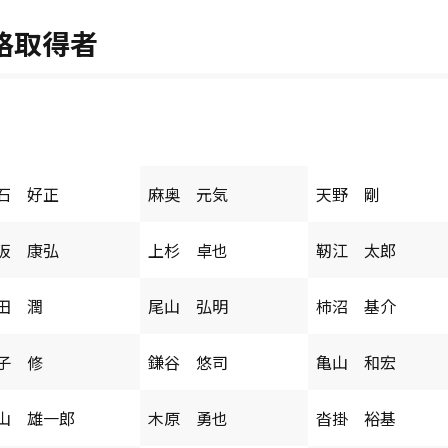
格取得者
石 好正
麻奥 元気
天野 剛
阪 康弘
上杉 卓也
靭江 太郎
田 潤
尾山 弘明
柿沼 基介
子 修
鎌谷 悠司
亀山 和宏
山 雄一郎
木原 勇也
沓掛 裕基