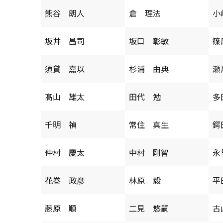
熊谷 朗人
倉 理法
小
坂井 昌司
坂口 彰敏
篠
須貸 嘉以
杉浦 由典
瀬
髙山 雄太
田代 勉
多
千明 禎
常住 真生
鍔
仲村 慶太
中村 剛智
永
花巻 政彦
林原 毅
平
藤原 順
二見 悠嗣
古