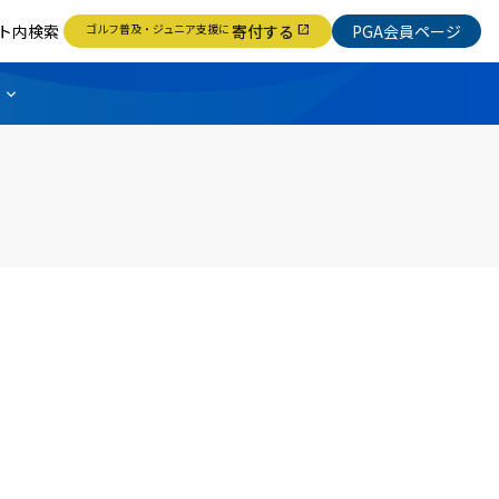
ト内検索
ゴルフ普及・ジュニア支援に
寄付する
PGA会員ページ
open_in_new