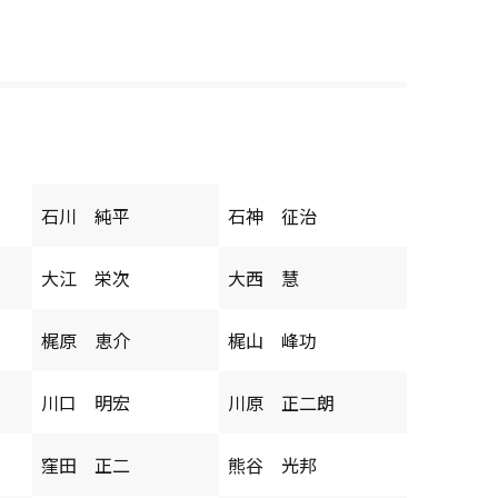
石川 純平
石神 征治
大江 栄次
大西 慧
梶原 恵介
梶山 峰功
川口 明宏
川原 正二朗
窪田 正二
熊谷 光邦