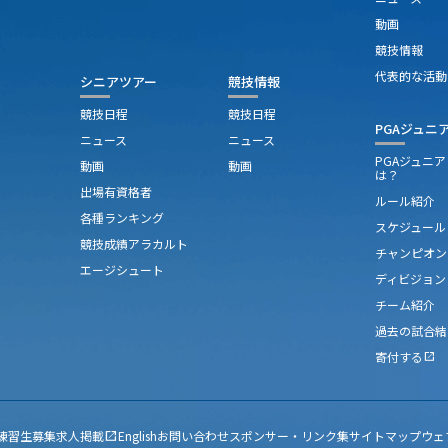
動画
競技情報
代表的な活動
シニアツアー
競技情報
競技日程
競技日程
PGAジュニ
ニュース
ニュース
PGAジュニ
動画
動画
は？
出場有資格者
ルール紹介
各種ランキング
スケジュール
競技成績アラカルト
チャンピオン
エージシュート
ディビジョン
チーム紹介
過去の試合結
寄付する
open_in_new
練習生募集
求人掲載
English
お問い合わせ
スポンサー・リンク集
サイトマップ
ウェ
open_in_new