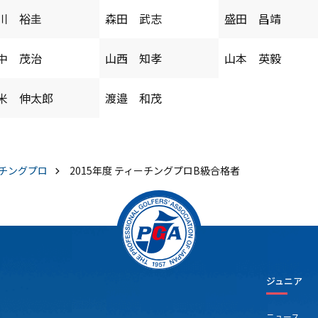
川 裕圭
森田 武志
盛田 昌靖
中 茂治
山西 知孝
山本 英毅
米 伸太郎
渡邉 和茂
チングプロ
2015年度 ティーチングプロB級合格者
ジュニア
ニュース