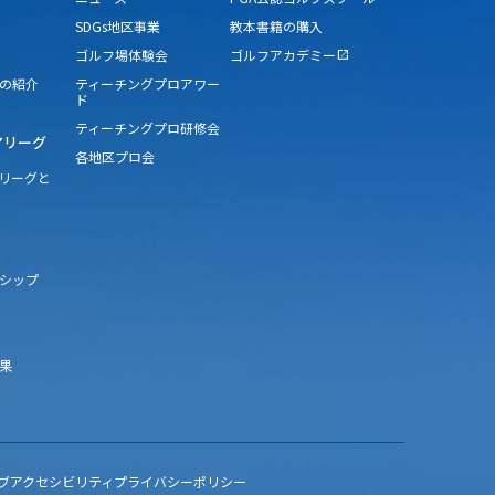
SDGs地区事業
教本書籍の購入
ゴルフ場体験会
ゴルフアカデミー
open_in_new
の紹介
ティーチングプロアワー
ド
ティーチングプロ研修会
アリーグ
各地区プロ会
アリーグと
シップ
果
ブアクセシビリティ
プライバシーポリシー