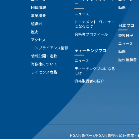
ー
団体情報
動画
ニュース
事業概要
トーナメントプレーヤー
組織図
日本プロ
になるには
歴史
合格者プロフィール
競技日程
アクセス
ニュース
コンプライアンス情報
ティーチングプロ
動画
情報公開・定款
歴代優勝者
ニュース
肖像権について
ティーチングプロになる
ライセンス商品
には
資格取得者の紹介
PGA会員ページ
PGA会員検索
研修生・
open_in_new