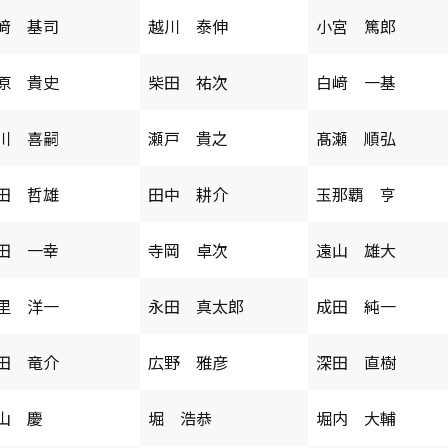
﨑 基司
越川 泰伸
小宮 篤郎
原 貴史
柴田 祐次
白﨑 一基
川 喜嗣
瀬戸 貴之
髙瀬 順弘
田 哲雄
田中 耕介
玉那覇 亨
田 一幸
寺岡 卓次
遠山 雄大
里 洋一
永田 真太郎
成田 純一
田 竜介
広野 雅彦
深田 直樹
山 慶
堀 浩恭
堀内 大輔