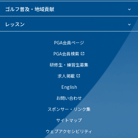
ゴルフ普及・地域貢献
レッスン
PGA会員ページ
PGA会員検索
open_in_new
研修生・練習生募集
求人掲載
open_in_new
English
お問い合わせ
スポンサー・リンク集
サイトマップ
ウェブアクセシビリティ