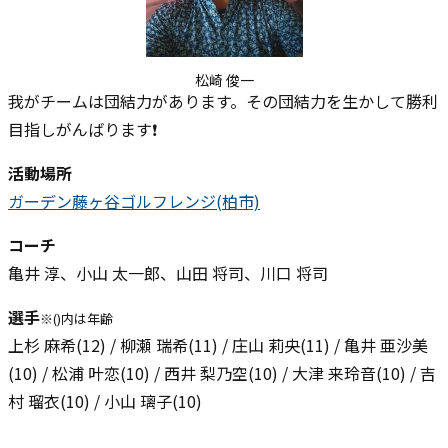
松崎 俊一
我がチームは団結力があります。その団結力を生かして勝利
目指しがんばります❗
活動場所
ガーデン藤ヶ谷ゴルフレンジ(柏市)
コーチ
亀井 淳、小山 太一郎、山田 将司、川口 将司
選手
※()内は年齢
上杉 麻希(12) / 柳瀬 瑞希(11) / 庄山 莉央(11) / 亀井 亜沙美
(10) / 松浦 叶恋(10) / 西井 梨乃空(10) / 大津 来玲音(10) / 吉
村 瑠衣(10) / 小山 璃子(10)