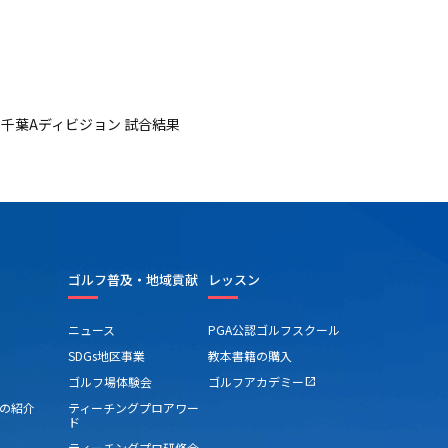
度 千葉Aディビジョン 試合結果
ゴルフ普及・地域貢献
レッスン
ニュース
PGA公認ゴルフスクール
SDGs地区事業
教本書籍の購入
ゴルフ場体験会
ゴルフアカデミー
open_in_new
の紹介
ティーチングプロアワー
ド
ティーチングプロ研修会