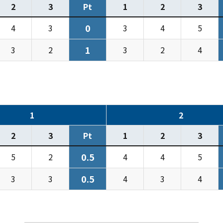
2
3
Pt
1
2
3
0
4
3
3
4
5
1
3
2
3
2
4
1
2
2
3
Pt
1
2
3
0.5
5
2
4
4
5
0.5
3
3
4
3
4