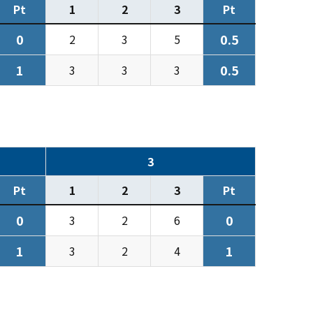
Pt
1
2
3
Pt
0
0.5
2
3
5
1
0.5
3
3
3
3
Pt
1
2
3
Pt
0
0
3
2
6
1
1
3
2
4