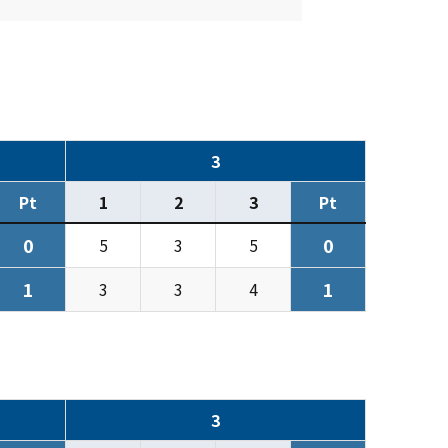
3
Pt
1
2
3
Pt
0
0
5
3
5
1
1
3
3
4
3