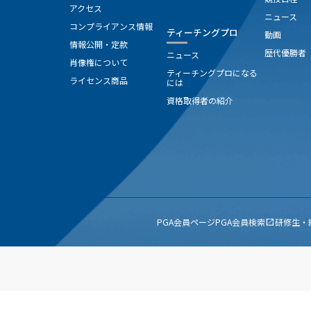
アクセス
ニュース
コンプライアンス情報
ティーチングプロ
動画
情報公開・定款
歴代優勝者
ニュース
肖像権について
ティーチングプロになる
ライセンス商品
には
資格取得者の紹介
PGA会員ページ
PGA会員検索
研修生・
open_in_new