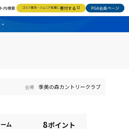
ト内検索
ゴルフ普及・ジュニア支援に
寄付する
PGA会員ページ
open_in_new
季美の森カントリークラブ
会場
8
ポイント
チーム