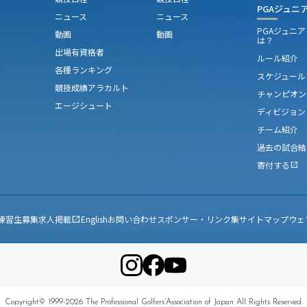
PGAジュニ
ニュース
ニュース
PGAジュニ
動画
動画
は？
出場有資格者
ルール紹介
各種ランキング
スケジュール
競技成績アラカルト
チャンピオン
エージシュート
ディビジョン
チーム紹介
過去の試合結
寄付する
open_in_new
練習生募集
求人掲載
English
お問い合わせ
スポンサー・リンク集
サイトマップ
ウェ
open_in_new
Copyright© 1999-2026 The Professional Golfers’Association of Japan All Rights Reserved.