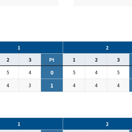
1
2
2
3
Pt
1
2
3
0
5
4
5
4
5
1
4
3
4
4
4
1
2