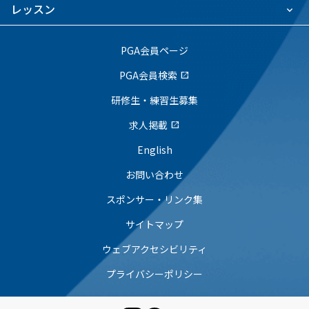
レッスン
PGA会員ページ
PGA会員検索
open_in_new
研修生・練習生募集
求人掲載
open_in_new
English
お問い合わせ
スポンサー・リンク集
サイトマップ
ウェブアクセシビリティ
プライバシーポリシー