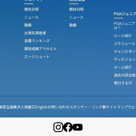
競技日程
競技日程
PGAジュニ
ニュース
ニュース
PGAジュニ
動画
動画
は？
出場有資格者
ルール紹介
各種ランキング
スケジュール
競技成績アラカルト
チャンピオン
エージシュート
ディビジョン
チーム紹介
過去の試合結
寄付する
open_in_new
練習生募集
求人掲載
English
お問い合わせ
スポンサー・リンク集
サイトマップ
ウェ
open_in_new