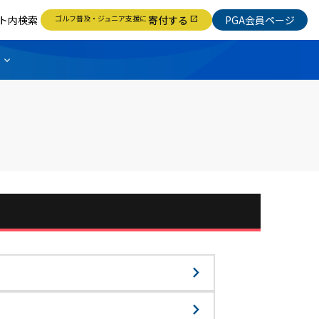
ト内検索
ゴルフ普及・ジュニア支援に
寄付する
PGA会員ページ
open_in_new