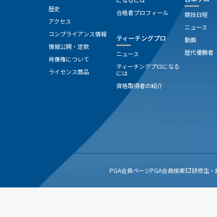
歴史
合格者プロフィール
競技日程
アクセス
ニュース
コンプライアンス情報
ティーチングプロ
動画
情報公開・定款
歴代優勝者
ニュース
肖像権について
ティーチングプロになる
ライセンス商品
には
資格取得者の紹介
PGA会員ページ
PGA会員検索
研修生・
open_in_new