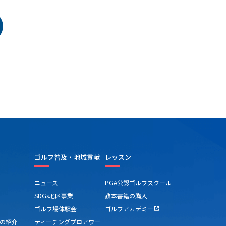
ゴルフ普及・地域貢献
レッスン
ニュース
PGA公認ゴルフスクール
SDGs地区事業
教本書籍の購入
ゴルフ場体験会
ゴルフアカデミー
open_in_new
の紹介
ティーチングプロアワー