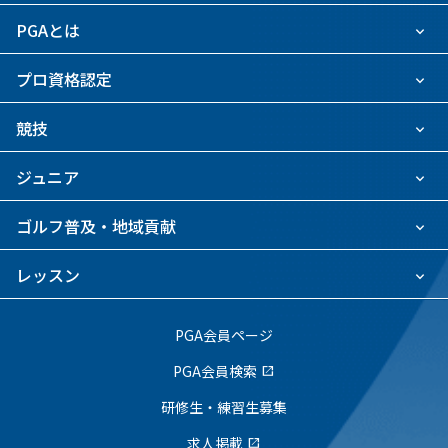
PGAとは
プロ資格認定
競技
ジュニア
ゴルフ普及・地域貢献
レッスン
PGA会員ページ
PGA会員検索
open_in_new
研修生・練習生募集
求人掲載
open_in_new