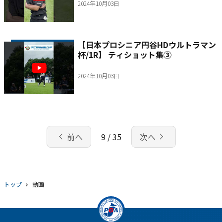
2024年10月03日
【日本プロシニア円谷HDウルトラマン
杯/1R】 ティショット集③
2024年10月03日
chevron_left
navigate_next
前へ
9 / 35
次へ
トップ
動画