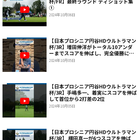
杯/FR】最終ラウンド ティショット集
①
2024年10月06日
【日本プロシニア円谷HDウルトラマン
杯/3R】増田伸洋がトータル10アンダ
ーまでスコアを伸ばし、完全優勝に王
手
2024年10月05日
【日本プロシニア円谷HDウルトラマン
杯/3R】手嶋多一、着実にスコアを伸ば
して首位から2打差の2位
2024年10月05日
【日本プロシニア円谷HDウルトラマン
杯/3R】 横田真一が6つスコアを伸ば