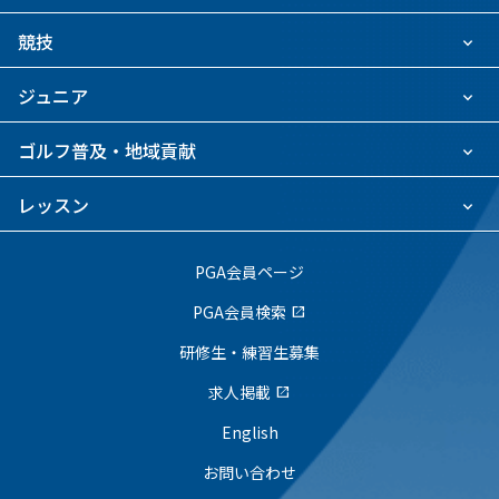
競技
ジュニア
ゴルフ普及・地域貢献
レッスン
PGA会員ページ
PGA会員検索
open_in_new
研修生・練習生募集
求人掲載
open_in_new
English
お問い合わせ