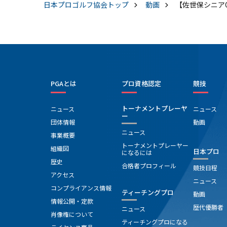
日本プロゴルフ協会
トップ
動画
【佐世保シニア
PGAとは
プロ資格認定
競技
トーナメントプレーヤ
ニュース
ニュース
ー
団体情報
動画
ニュース
事業概要
トーナメントプレーヤー
組織図
日本プロ
になるには
歴史
合格者プロフィール
競技日程
アクセス
ニュース
コンプライアンス情報
ティーチングプロ
動画
情報公開・定款
歴代優勝者
ニュース
肖像権について
ティーチングプロになる