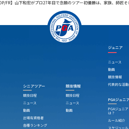
OP/FR】山下和宏がプロ27年目で念願のツアー初優勝は、家族、師匠
ジュニア
ニュース
動画
競技情報
代表的な活動
シニアツアー
競技情報
競技日程
競技日程
PGAジュニ
ニュース
ニュース
PGAジュニ
動画
動画
は？
出場有資格者
ルール紹介
各種ランキング
スケジュール