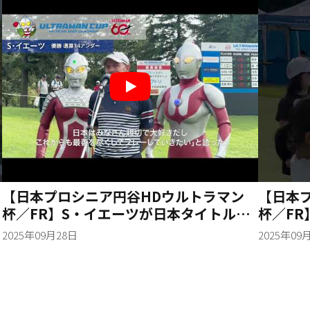
【日本プロシニア円谷HDウルトラマン
【日本
杯／FR】S・イエーツが日本タイトルで
杯／FR
シニアツアー初優勝！
バルタ
2025年09月28日
2025年09
念撮影