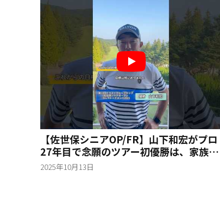
【佐世保シニアOP/FR】山下和宏がプロ
27年目で念願のツアー初優勝は、家族、
師匠そして大切な仲間への一勝
2025年10月13日