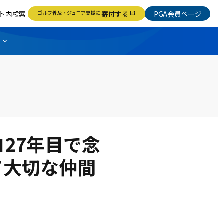
ト内検索
ゴルフ普及・ジュニア支援に
寄付する
PGA会員ページ
open_in_new
ロ27年目で念
て大切な仲間