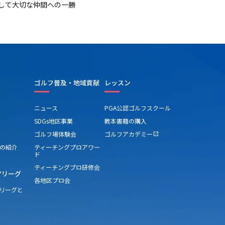
そして大切な仲間への一勝
ゴルフ普及・地域貢献
レッスン
ニュース
PGA公認ゴルフスクール
SDGs地区事業
教本書籍の購入
ゴルフ場体験会
ゴルフアカデミー
open_in_new
の紹介
ティーチングプロアワー
ド
ティーチングプロ研修会
アリーグ
各地区プロ会
アリーグと