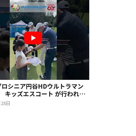
プロシニア円谷HDウルトラマン
】 キッズエスコート が行われ、
ン星人、メトロン星人も交えて記
月28日