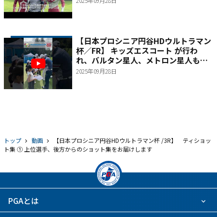
2025年09月28日
【日本プロシニア円谷HDウルトラマン
杯／FR】 キッズエスコート が行わ
れ、バルタン星人、メトロン星人も交
えて記念撮影
2025年09月28日
トップ
動画
【日本プロシニア円谷HDウルトラマン杯 /3R】 ティショッ
ト集 ① 上位選手、後方からのショット集をお届けします
PGAとは