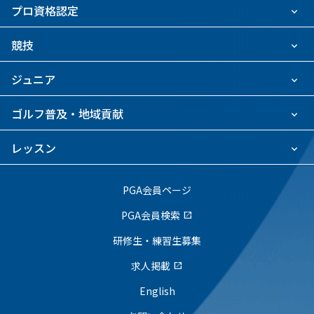
プロ資格認定
競技
ジュニア
ゴルフ普及・地域貢献
レッスン
PGA会員ページ
PGA会員検索
open_in_new
研修生・練習生募集
求人掲載
open_in_new
English