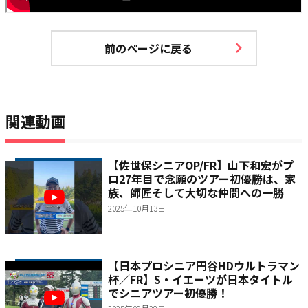
前のページに戻る
関連動画
【佐世保シニアOP/FR】山下和宏がプ
ロ27年目で念願のツアー初優勝は、家
族、師匠そして大切な仲間への一勝
2025年10月13日
【日本プロシニア円谷HDウルトラマン
杯／FR】S・イエーツが日本タイトル
でシニアツアー初優勝！