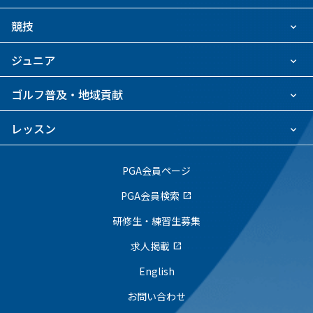
競技
ジュニア
ゴルフ普及・地域貢献
レッスン
PGA会員ページ
PGA会員検索
open_in_new
研修生・練習生募集
求人掲載
open_in_new
English
お問い合わせ