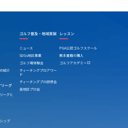
ゴルフ普及・地域貢献
レッスン
ニュース
PGA公認ゴルフスクール
SDGs地区事業
教本書籍の購入
ゴルフ場体験会
ゴルフアカデミー
open_in_new
の紹介
ティーチングプロアワー
ド
ティーチングプロ研修会
アリーグ
各地区プロ会
アリーグと
シップ