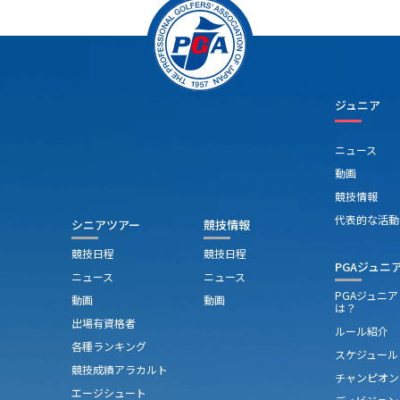
ジュニア
ニュース
動画
競技情報
代表的な活動
シニアツアー
競技情報
競技日程
競技日程
PGAジュニ
ニュース
ニュース
PGAジュニ
動画
動画
は？
出場有資格者
ルール紹介
各種ランキング
スケジュール
競技成績アラカルト
チャンピオン
エージシュート