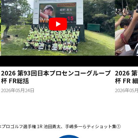
2026 第93回日本プロセンコーグループ
2026
杯 FR総括
杯 FR
ォータ
2026年05月24日
2026年05
回日本プロゴルフ選手権 1R 池田勇太、手嶋多一らティショット集①