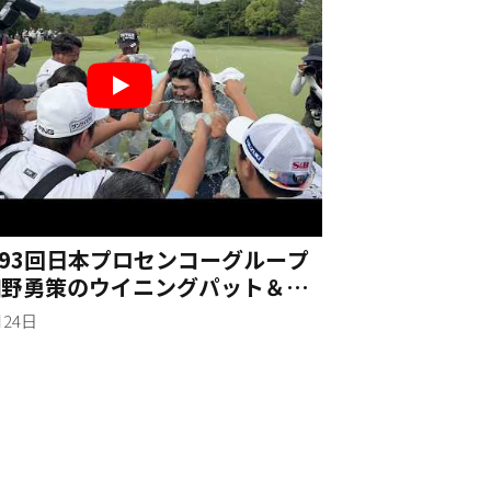
 第93回日本プロセンコーグループ
 細野勇策のウイニングパット＆ウ
ーシャワー
月24日