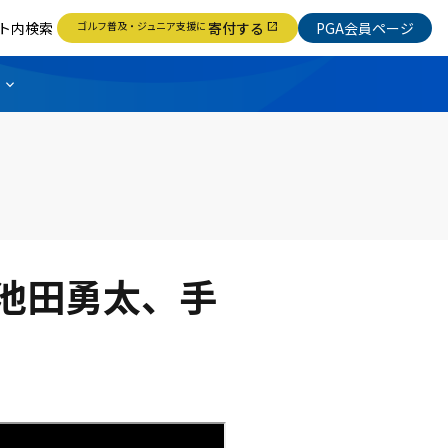
ト内検索
ゴルフ普及・ジュニア支援に
寄付する
PGA会員ページ
open_in_new
R 池田勇太、手