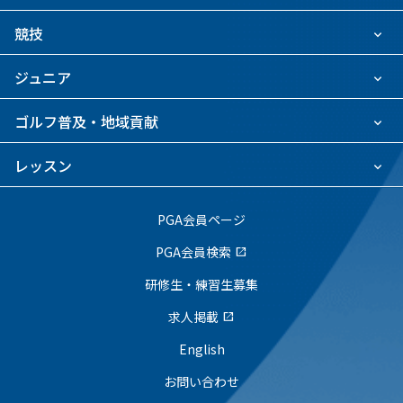
競技
ジュニア
ゴルフ普及・地域貢献
レッスン
PGA会員ページ
PGA会員検索
open_in_new
研修生・練習生募集
求人掲載
open_in_new
English
お問い合わせ