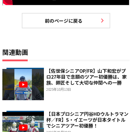
前のページに戻る
関連動画
【佐世保シニアOP/FR】山下和宏がプ
ロ27年目で念願のツアー初優勝は、家
族、師匠そして大切な仲間への一勝
2025年10月13日
【日本プロシニア円谷HDウルトラマン
杯／FR】S・イエーツが日本タイトル
でシニアツアー初優勝！