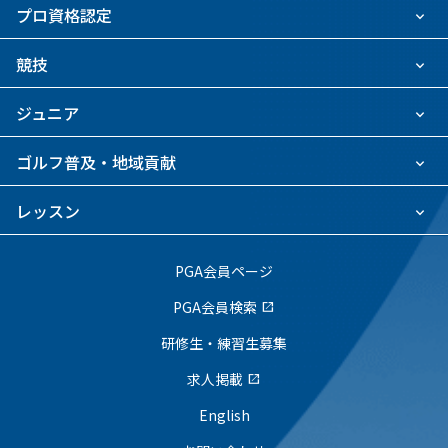
プロ資格認定
競技
ジュニア
ゴルフ普及・地域貢献
レッスン
PGA会員ページ
PGA会員検索
open_in_new
研修生・練習生募集
求人掲載
open_in_new
English