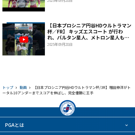
2025年09月28日
【日本プロシニア円谷HDウルトラマン
杯／FR】 キッズエスコート が行わ
れ、バルタン星人、メトロン星人も交
えて記念撮影
2025年09月28日
トップ
動画
【日本プロシニア円谷HDウルトラマン杯/3R】増田伸洋がト
ータル10アンダーまでスコアを伸ばし、完全優勝に王手
PGAとは