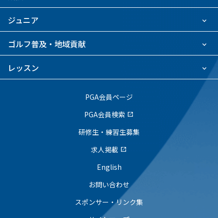
ジュニア
ゴルフ普及・地域貢献
レッスン
PGA会員ページ
PGA会員検索
open_in_new
研修生・練習生募集
求人掲載
open_in_new
English
お問い合わせ
スポンサー・リンク集