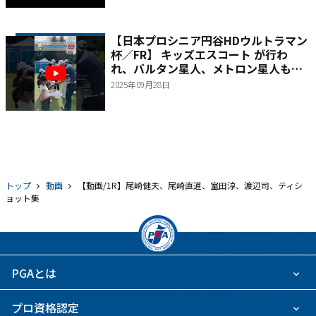
【日本プロシニア円谷HDウルトラマン
杯／FR】 キッズエスコート が行わ
れ、バルタン星人、メトロン星人も交
えて記念撮影
2025年09月28日
トップ
動画
【動画/1R】尾崎健夫、尾崎直道、室田淳、渡辺司、ティシ
ョット集
PGAとは
プロ資格認定