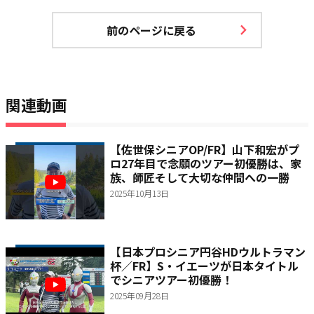
前のページに戻る
関連動画
【佐世保シニアOP/FR】山下和宏がプ
ロ27年目で念願のツアー初優勝は、家
族、師匠そして大切な仲間への一勝
2025年10月13日
【日本プロシニア円谷HDウルトラマン
杯／FR】S・イエーツが日本タイトル
でシニアツアー初優勝！
2025年09月28日