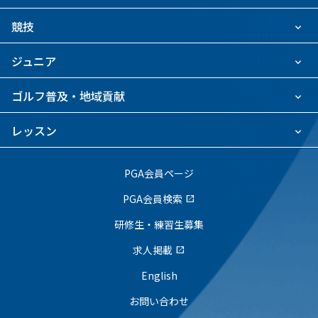
競技
ジュニア
ゴルフ普及・地域貢献
レッスン
PGA会員ページ
PGA会員検索
open_in_new
研修生・練習生募集
求人掲載
open_in_new
English
お問い合わせ