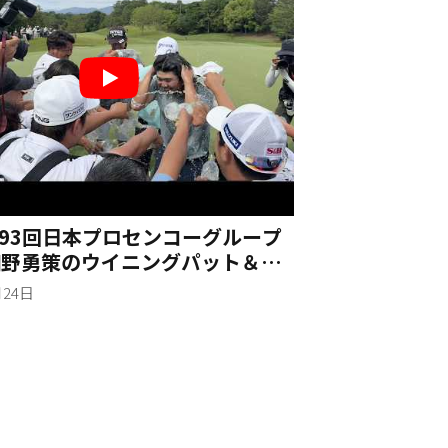
 第93回日本プロセンコーグループ
 細野勇策のウイニングパット＆ウ
ーシャワー
月24日