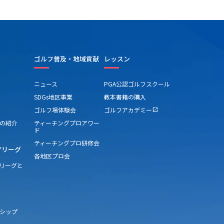
ゴルフ普及・地域貢献
レッスン
ニュース
PGA公認ゴルフスクール
SDGs地区事業
教本書籍の購入
ゴルフ場体験会
ゴルフアカデミー
open_in_new
の紹介
ティーチングプロアワー
ド
ティーチングプロ研修会
アリーグ
各地区プロ会
アリーグと
シップ