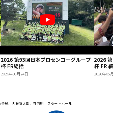
2026 第93回日本プロセンコーグループ
2026
杯 FR総括
杯 FR
ォータ
2026年05月24日
2026年05
片山晋呉、内藤寛太郎、寺西明 スタートホール