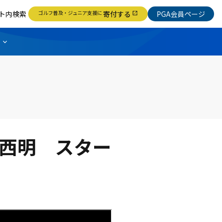
ト内検索
ゴルフ普及・ジュニア支援に
寄付する
PGA会員ページ
open_in_new
寺西明 スター