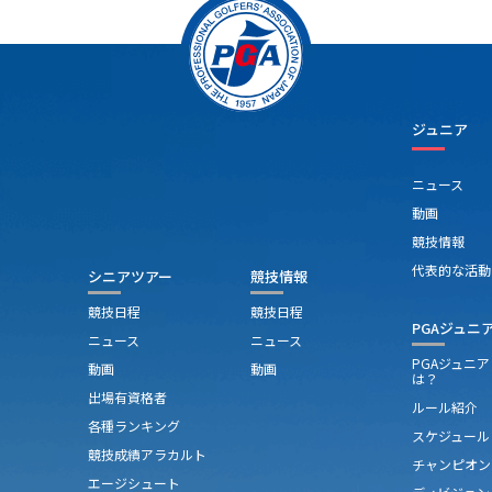
ジュニア
ニュース
動画
競技情報
代表的な活動
シニアツアー
競技情報
競技日程
競技日程
PGAジュニ
ニュース
ニュース
PGAジュニ
動画
動画
は？
出場有資格者
ルール紹介
各種ランキング
スケジュール
競技成績アラカルト
チャンピオン
エージシュート