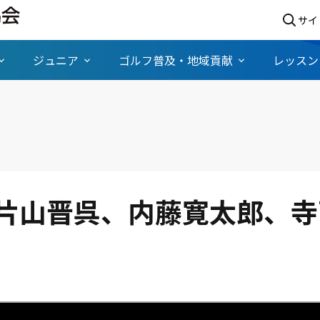
サイ
ジュニア
ゴルフ普及・地域貢献
レッスン
】片山晋呉、内藤寛太郎、