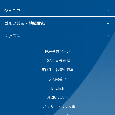
ジュニア
ゴルフ普及・地域貢献
レッスン
PGA会員ページ
PGA会員検索
open_in_new
研修生・練習生募集
求人掲載
open_in_new
English
お問い合わせ
スポンサー・リンク集