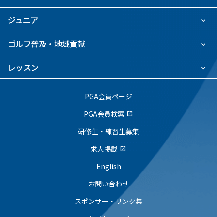
ジュニア
ゴルフ普及・地域貢献
レッスン
PGA会員ページ
PGA会員検索
open_in_new
研修生・練習生募集
求人掲載
open_in_new
English
お問い合わせ
スポンサー・リンク集