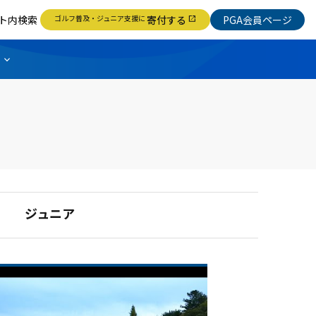
ト内検索
ゴルフ普及・ジュニア支援に
寄付する
PGA会員ページ
open_in_new
ジュニア