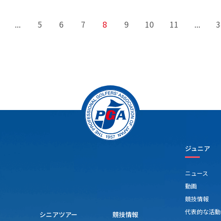
算6勝目
...
5
6
7
8
9
10
11
...
3
ジュニア
ニュース
動画
競技情報
代表的な活動
シニアツアー
競技情報