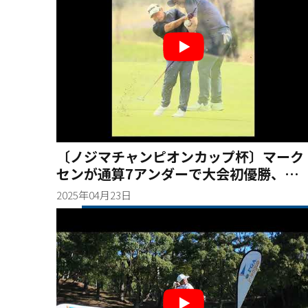
〔ノジマチャンピオンカップ杯〕マーク
センが通算7アンダーで大会初優勝、シ
ニアツアー通算24勝目を挙げ最多優勝回
2025年04月23日
数記録を更新