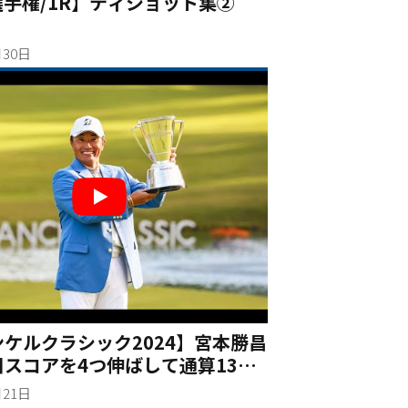
選手権/1R】ティショット集②
月30日
ケルクラシック2024】宮本勝昌
スコアを4つ伸ばして通算13ア
、完全優勝で大会連覇！シニア通
月21日