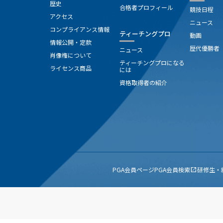
歴史
合格者プロフィール
競技日程
アクセス
ニュース
コンプライアンス情報
ティーチングプロ
動画
情報公開・定款
歴代優勝者
ニュース
肖像権について
ティーチングプロになる
ライセンス商品
には
資格取得者の紹介
PGA会員ページ
PGA会員検索
研修生・
open_in_new